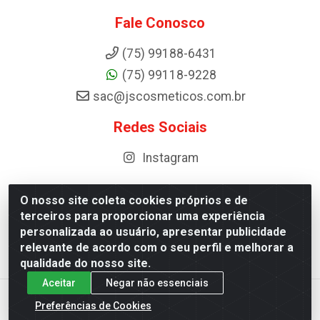
Fale Conosco
(75) 99188-6431
(75) 99118-9228
sac@jscosmeticos.com.br
Redes Sociais
Instagram
O nosso site coleta cookies próprios e de
terceiros para proporcionar uma experiência
Distribuidora de Cosméticos Antoneto LTDA - BA-052,
personalizada ao usuário, apresentar publicidade
km 87 - Industrial, Ipirá - BA, 44600-000 - CNPJ
relevante de acordo com o seu perfil e melhorar a
10.984.107/0001-75
qualidade do nosso site.
Aceitar
Negar não essenciais
Preferências de Cookies