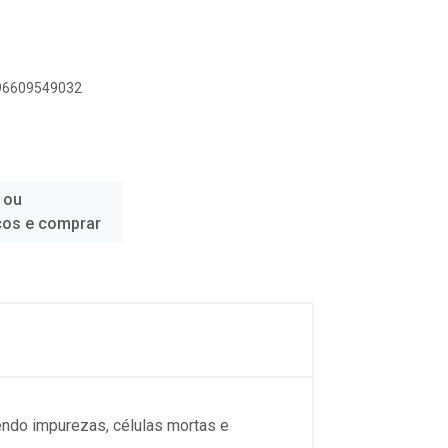
896609549032
 ou
ços e comprar
endo impurezas, células mortas e