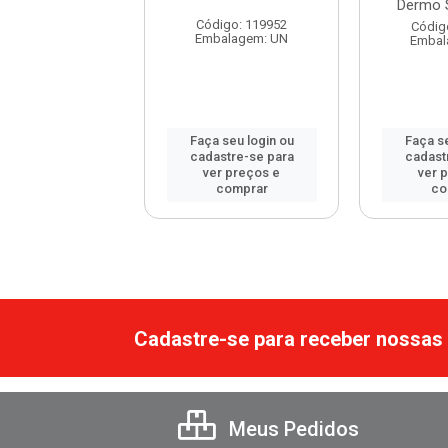
queta 150ml
Dermo 
Código: 119952
digo: 119653
Códig
Embalagem: UN
balagem: UN
Embal
 seu login ou
Faça seu login ou
Faça se
astre-se para
cadastre-se para
cadast
er preços e
ver preços e
ver 
comprar
comprar
co
Cadastre-se para receber nossas 
Meus Pedidos