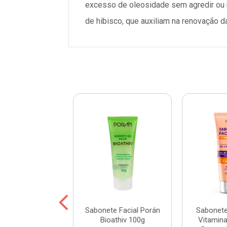
excesso de oleosidade sem agredir ou r
de hibisco, que auxiliam na renovação 
ete Facial em
Sabonete Facial Porán
Sabonete
 Probelle Rosa
Bioathiv 100g
Vitamina