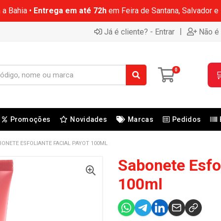
 a Bahia •
Entrega em até 72h
em Feira de Santana, Salvador e
|
Já é cliente? - Entrar
Não é 
0

Promoções
Novidades
Marcas
Pedidos
BONETE ESFOLIANTE FACIAL PAYOT 100ML
Sabonete Esfol
100ml