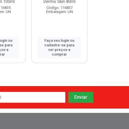
n 100ml
Dermo Skin 80ml
Mosqueta 1
116835
Código: 116837
Código: 119
em: UN
Embalagem: UN
Embalagem:
login ou
Faça seu login ou
Faça seu log
se para
cadastre-se para
cadastre-se 
ços e
ver preços e
ver preços
rar
comprar
comprar