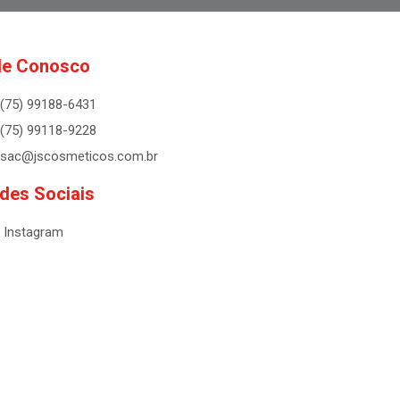
le Conosco
(75) 99188-6431
(75) 99118-9228
sac@jscosmeticos.com.br
des Sociais
Instagram