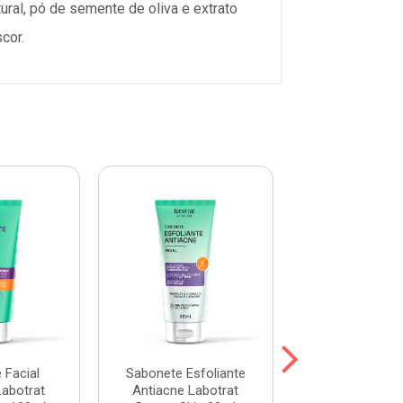
ral, pó de semente de oliva e extrato
cor.
 Facial
Sabonete Esfoliante
Sabonete Fac
Labotrat
Antiacne Labotrat
Mousse Probel