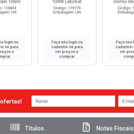
Skin 100ml
100Ml Labotrat
Dermo Ski
o: 116834
Código: 119179
Código: 
agem: UN
Embalagem: UN
Embalag
u login ou
Faça seu login ou
Faça seu 
re-se para
cadastre-se para
cadastre-
preços e
ver preços e
ver pre
mprar
comprar
comp
ofertas!
Títulos
Notas Fiscais