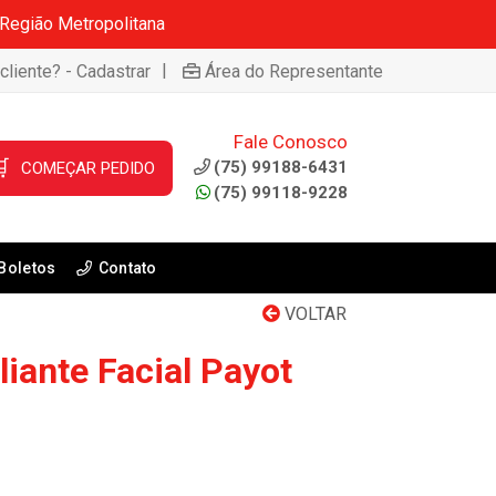
 Região Metropolitana
|
cliente? - Cadastrar
Área do Representante
Fale Conosco

(75) 99188-6431
COMEÇAR PEDIDO
(75) 99118-9228
Boletos
Contato
VOLTAR
iante Facial Payot