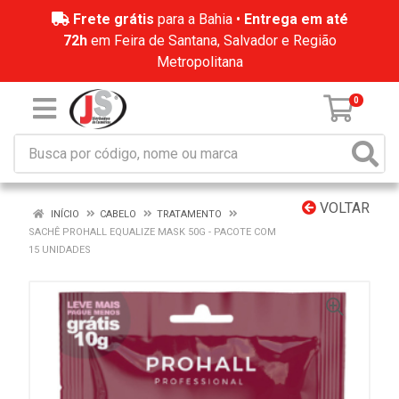
Frete grátis
para a Bahia •
Entrega em até
72h
em Feira de Santana, Salvador e Região
Metropolitana
0
VOLTAR
INÍCIO
CABELO
TRATAMENTO
SACHÊ PROHALL EQUALIZE MASK 50G - PACOTE COM
15 UNIDADES