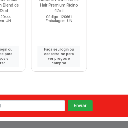
m Blend de
Hair Premium Rícino
Hair Premium 
42ml
42ml
42ml
120444
Código: 120661
Código: 120
em: UN
Embalagem: UN
Embalagem:
login ou
Faça seu login ou
Faça seu log
se para
cadastre-se para
cadastre-se 
ços e
ver preços e
ver preços
rar
comprar
comprar