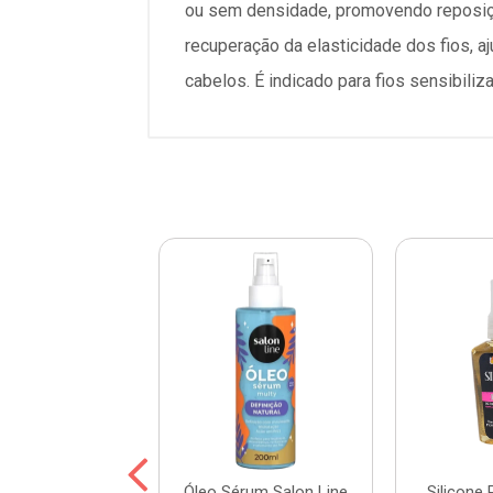
ou sem densidade, promovendo reposição 
recuperação da elasticidade dos fios, a
cabelos. É indicado para fios sensibili
ne Power Umidi
Óleo Sérum Salon Line
Silicone