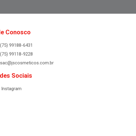
le Conosco
(75) 99188-6431
(75) 99118-9228
sac@jscosmeticos.com.br
des Sociais
Instagram