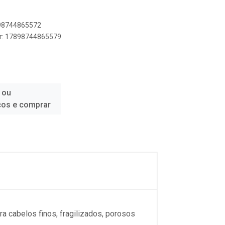
898744865572
er: 17898744865579
 ou
ços e comprar
a cabelos finos, fragilizados, porosos