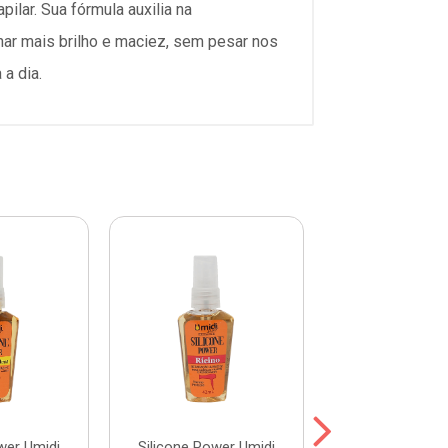
lar. Sua fórmula auxilia na
onar mais brilho e maciez, sem pesar nos
a dia.
wer Umidi
Silicone Power Umidi
Silicone Powe