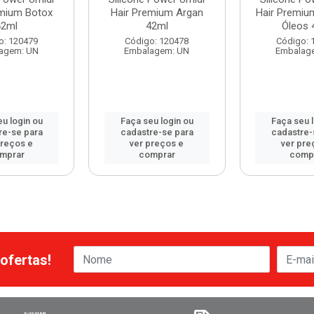
emium Botox
Hair Premium Argan
Hair Premiu
42ml
42ml
Óleos 
o: 120479
Código: 120478
Código: 
agem: UN
Embalagem: UN
Embalag
u login ou
Faça seu login ou
Faça seu 
re-se para
cadastre-se para
cadastre-
preços e
ver preços e
ver pre
mprar
comprar
comp
ofertas!