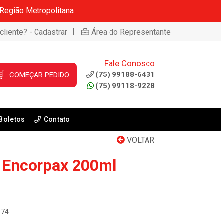
 Região Metropolitana
|
cliente? - Cadastrar
Área do Representante
Fale Conosco

(75) 99188-6431
COMEÇAR PEDIDO
(75) 99118-9228
Boletos
Contato
VOLTAR
 Encorpax 200ml
374