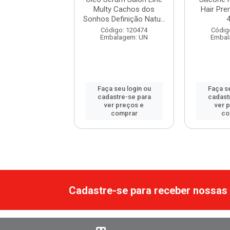
Premium Babosa
Multy Cachos dos
Hair Pr
42ml
Sonhos Definição Natu...
digo: 120662
Código: 120474
Códig
balagem: UN
Embalagem: UN
Embal
 seu login ou
Faça seu login ou
Faça se
astre-se para
cadastre-se para
cadast
er preços e
ver preços e
ver 
comprar
comprar
co
Cadastre-se para receber nossas 