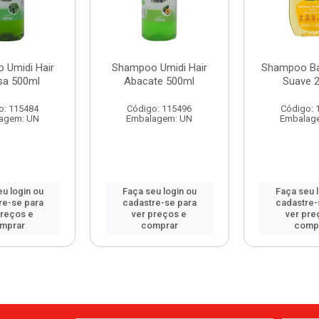
 Umidi Hair
Shampoo Umidi Hair
Shampoo Ba
sa 500ml
Abacate 500ml
Suave 
o: 115484
Código: 115496
Código: 
agem: UN
Embalagem: UN
Embalag
u login ou
Faça seu login ou
Faça seu 
re-se para
cadastre-se para
cadastre-
preços e
ver preços e
ver pre
mprar
comprar
comp