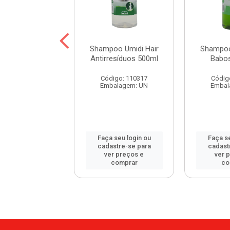
oo Umidi Hair
Shampoo Umidi Hair
Shampoo
de Argan 500ml
Antirresíduos 500ml
Babo
digo: 115452
Código: 110317
Códig
balagem: UN
Embalagem: UN
Embal
 seu login ou
Faça seu login ou
Faça se
astre-se para
cadastre-se para
cadast
er preços e
ver preços e
ver 
comprar
comprar
co