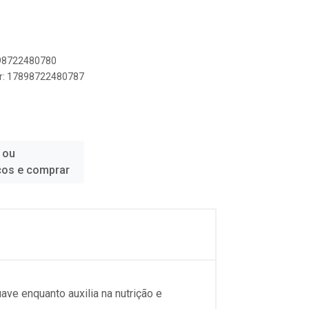
898722480780
er: 17898722480787
 ou
ços e comprar
ve enquanto auxilia na nutrição e