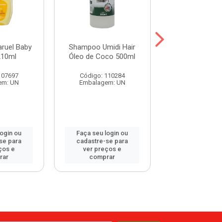
ruel Baby
Shampoo Umidi Hair
Shampoo Umid
210ml
Óleo de Coco 500ml
Óleo de Argan
107697
Código: 110284
Código: 115
em: UN
Embalagem: UN
Embalagem:
login ou
Faça seu login ou
Faça seu log
se para
cadastre-se para
cadastre-se 
ços e
ver preços e
ver preços
rar
comprar
comprar