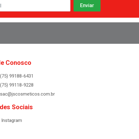
le Conosco
(75) 99188-6431
(75) 99118-9228
sac@jscosmeticos.com.br
des Sociais
Instagram