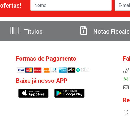
ofertas!
Títulos
Notas Fiscais
Formas de Pagamento
Fa
Baixe já nosso APP
Re