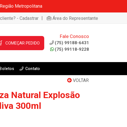
 Região Metropolitana
|
cliente? - Cadastrar
Área do Representante
Fale Conosco

(75) 99188-6431
COMEÇAR PEDIDO
(75) 99118-9228
Boletos
Contato
VOLTAR
a Natural Explosão
liva 300ml