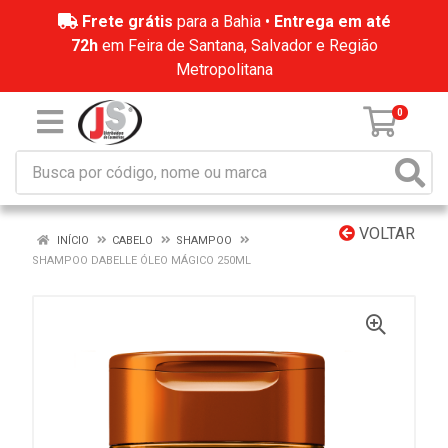
Frete grátis
para a Bahia •
Entrega em até
72h
em Feira de Santana, Salvador e Região
Metropolitana
0
VOLTAR
INÍCIO
CABELO
SHAMPOO
SHAMPOO DABELLE ÓLEO MÁGICO 250ML