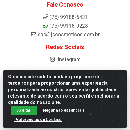
Fale Conosco
(75) 99188-6431
(75) 99118-9228
sac@jscosmeticos.com.br
Redes Sociais
Instagram
O nosso site coleta cookies próprios e de
terceiros para proporcionar uma experiência
Distribuidora de Cosméticos Antoneto LTDA - BA-052,
personalizada ao usuário, apresentar publicidade
km 87 - Industrial, Ipirá - BA, 44600-000 - CNPJ
relevante de acordo com o seu perfil e melhorar a
10.984.107/0001-75
qualidade do nosso site.
Aceitar
Negar não essenciais
Preferências de Cookies