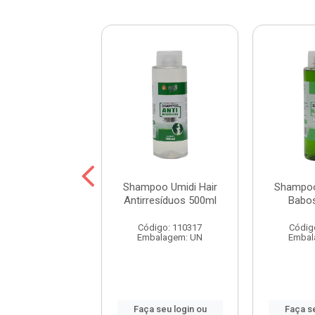
oo Umidi Hair
Shampoo Umidi Hair
Shampoo
de Argan 500ml
Antirresíduos 500ml
Babo
digo: 115452
Código: 110317
Códig
balagem: UN
Embalagem: UN
Embal
 seu login ou
Faça seu login ou
Faça se