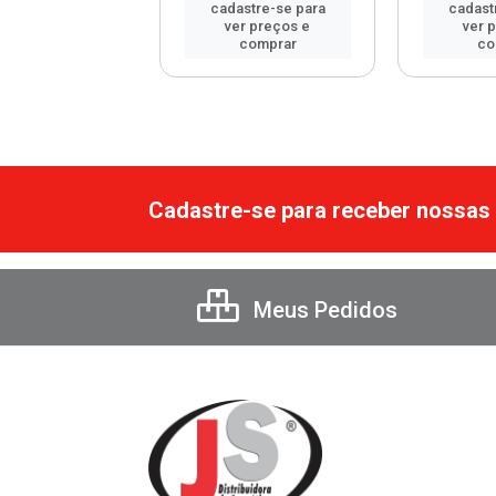
astre-se para
cadastre-se para
cadast
er preços e
ver preços e
ver 
comprar
comprar
co
Cadastre-se para receber nossas 
Meus Pedidos