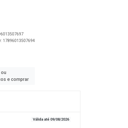
896013507697
er: 17896013507694
 ou
ços e comprar
Válida até 09/08/2026