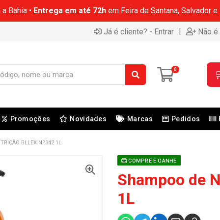
 a Bahia •
Entrega em até 72h
em Feira de Santana, Salvador e
|
Já é cliente? - Entrar
Não é 
0

Promoções
Novidades
Marcas
Pedidos
RIÇÃO BLLEX Nº342 1L
COMPRE E GANHE
Shampoo de Nu
1L