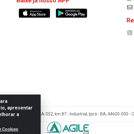
Baixe já nosso APP
Re
para
io, apresentar
elhorar a
cos Antoneto LTDA - BA-052, km 87 - Industrial, Ipirá - BA, 44600-000 
e Cookies