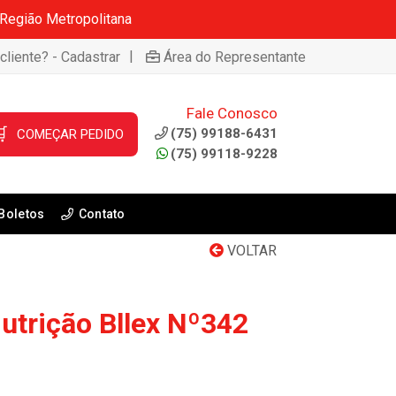
 Região Metropolitana
|
cliente? - Cadastrar
Área do Representante
Fale Conosco

(75) 99188-6431
COMEÇAR PEDIDO
(75) 99118-9228
Boletos
Contato
VOLTAR
trição Bllex Nº342