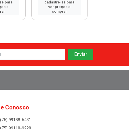
se para
cadastre-se para
cadastre-se 
ços e
ver preços e
ver preços
rar
comprar
comprar
le Conosco
(75) 99188-6431
(75) 99118-9228