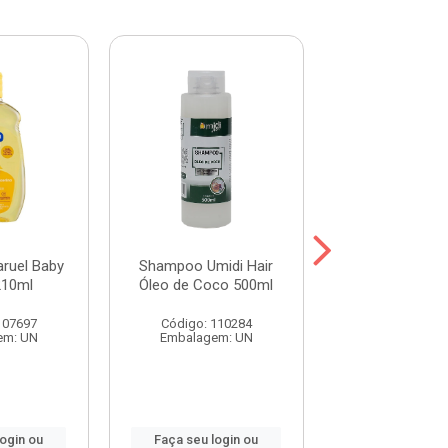
ruel Baby
Shampoo Umidi Hair
Shampoo Umid
210ml
Óleo de Coco 500ml
Óleo de Argan
107697
Código: 110284
Código: 115
em: UN
Embalagem: UN
Embalagem:
login ou
Faça seu login ou
Faça seu log