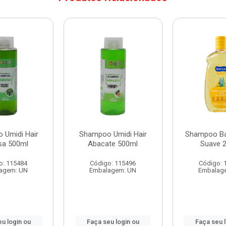
 Umidi Hair
Shampoo Umidi Hair
Shampoo Ba
sa 500ml
Abacate 500ml
Suave 
o: 115484
Código: 115496
Código: 
agem: UN
Embalagem: UN
Embalag
u login ou
Faça seu login ou
Faça seu 