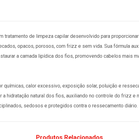
 tratamento de limpeza capilar desenvolvido para proporcionar l
ecados, opacos, porosos, com frizz e sem vida. Sua fórmula auxi
 restaurar a camada lipídica dos fios, promovendo cabelos mais m
or químicas, calor excessivo, exposição solar, poluição e res
 hidratação natural dos fios, auxiliando no controle do frizz e n
isciplinados, sedosos e protegidos contra o ressecamento diário.
Produtos Relacionados