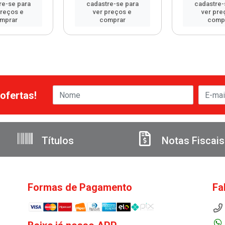
re-se para
cadastre-se para
cadastre-
preços e
ver preços e
ver pre
mprar
comprar
comp
ofertas!
Títulos
Notas Fiscais
Formas de Pagamento
Fa