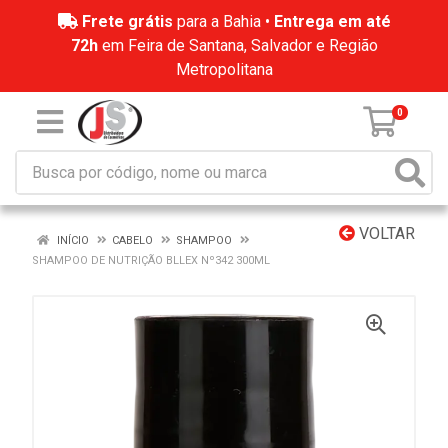
Frete grátis
para a Bahia •
Entrega em até
72h
em Feira de Santana, Salvador e Região
Metropolitana
0
VOLTAR
INÍCIO
CABELO
SHAMPOO
SHAMPOO DE NUTRIÇÃO BLLEX Nº342 300ML