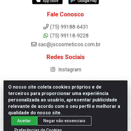
Fale Conosco
(75) 99188-6431
(75) 99118-9228
sac@jscosmeticos.com.br
Redes Sociais
Instagram
O nosso site coleta cookies próprios e de
terceiros para proporcionar uma experiência
Distribuidora de Cosméticos Antoneto LTDA - BA-052,
personalizada ao usuário, apresentar publicidade
km 87 - Industrial, Ipirá - BA, 44600-000 - CNPJ
relevante de acordo com o seu perfil e melhorar a
10.984.107/0001-75
qualidade do nosso site.
Aceitar
Negar não essenciais
Preferências de Cookies