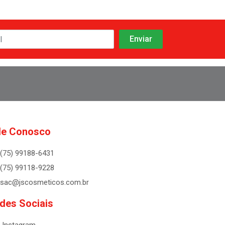
le Conosco
(75) 99188-6431
(75) 99118-9228
sac@jscosmeticos.com.br
des Sociais