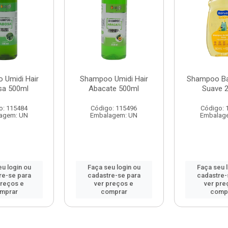
 Umidi Hair
Shampoo Umidi Hair
Shampoo Ba
sa 500ml
Abacate 500ml
Suave 
o: 115484
Código: 115496
Código: 
agem: UN
Embalagem: UN
Embalag
u login ou
Faça seu login ou
Faça seu 
re-se para
cadastre-se para
cadastre-
preços e
ver preços e
ver pre
mprar
comprar
comp