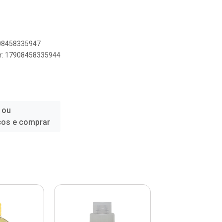
908458335947
er: 17908458335944
 ou
ços e comprar