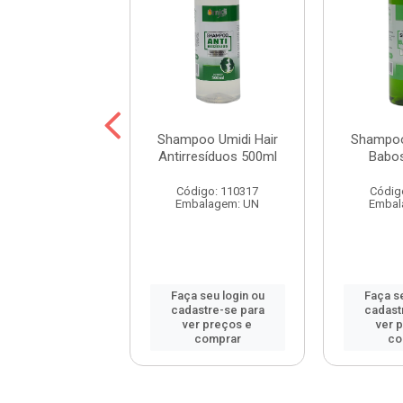
oo Umidi Hair
Shampoo Umidi Hair
Shampoo
de Argan 500ml
Antirresíduos 500ml
Babo
digo: 115452
Código: 110317
Códig
balagem: UN
Embalagem: UN
Embal
 seu login ou
Faça seu login ou
Faça se
astre-se para
cadastre-se para
cadast
er preços e
ver preços e
ver 
comprar
comprar
co