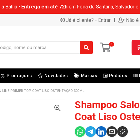
 a Bahia •
Entrega em até 72h
em Feira de Santana, Salvador e
|
Já é cliente? - Entrar
Não é 
0

Promoções
Novidades
Marcas
Pedidos
LINE PRIMER TOP COAT LISO OSTENTAÇÃO 300ML
Shampoo Salon
Coat Liso Ost