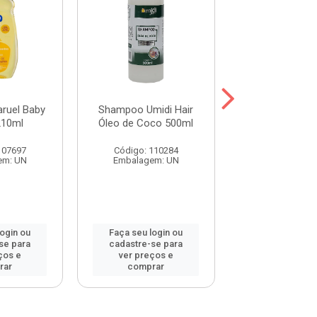
ruel Baby
Shampoo Umidi Hair
Shampoo Umid
210ml
Óleo de Coco 500ml
Óleo de Argan
107697
Código: 110284
Código: 115
em: UN
Embalagem: UN
Embalagem:
login ou
Faça seu login ou
Faça seu log
se para
cadastre-se para
cadastre-se 
ços e
ver preços e
ver preços
rar
comprar
comprar