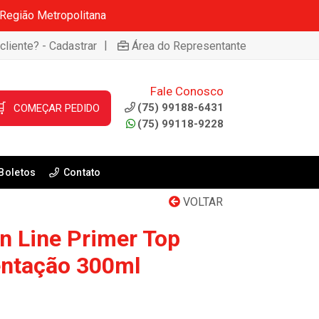
 Região Metropolitana
|
cliente? - Cadastrar
Área do Representante
Fale Conosco

(75) 99188-6431
COMEÇAR PEDIDO
(75) 99118-9228
Boletos
Contato
VOLTAR
 Line Primer Top
entação 300ml