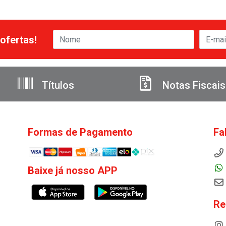
ofertas!
Títulos
Notas Fiscais
Formas de Pagamento
Fa
Baixe já nosso APP
Re