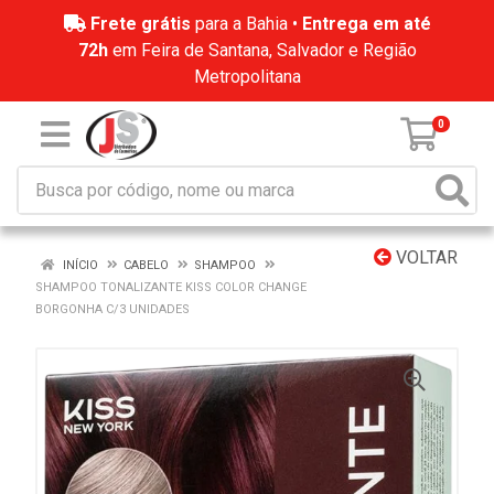
Frete grátis
para a Bahia •
Entrega em até
72h
em Feira de Santana, Salvador e Região
Metropolitana
0
VOLTAR
INÍCIO
CABELO
SHAMPOO
SHAMPOO TONALIZANTE KISS COLOR CHANGE
BORGONHA C/3 UNIDADES