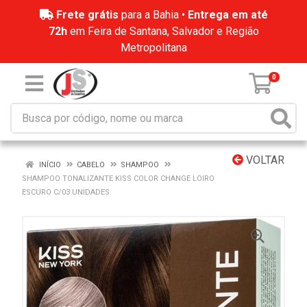
Frete grátis
para a Bahia •
Entrega em até
72h
em Feira de Santana, Salvador e Região
Metropolitana
0
VOLTAR
INÍCIO
CABELO
SHAMPOO
SHAMPOO TONALIZANTE KISS COLOR CHANGE LOIRO
ESCURO C/03 UNIDADES