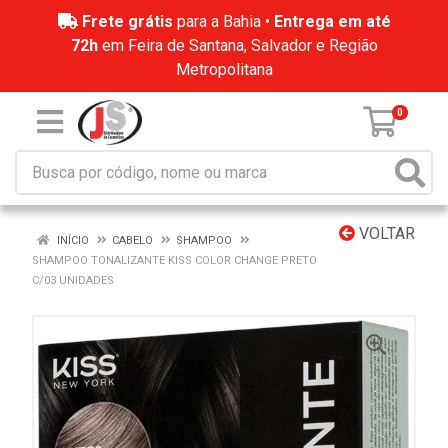
Frete grátis
para a Bahia •
Entrega em até
72h
em Feira de Santana, Salvador e Região
Metropolitana
0
VOLTAR
INÍCIO
CABELO
SHAMPOO
SHAMPOO TONALIZANTE KISS COLOR CHANGE PRETO
C/03 UNIDADES