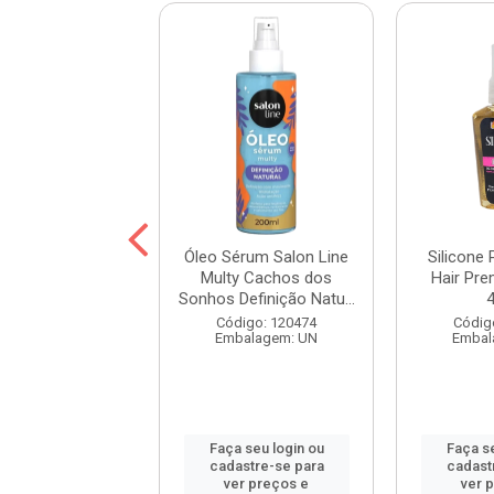
ne Power Umidi
Óleo Sérum Salon Line
Silicone
Premium Babosa
Multy Cachos dos
Hair Pr
42ml
Sonhos Definição Natu...
digo: 120662
Código: 120474
Códig
balagem: UN
Embalagem: UN
Embal
 seu login ou
Faça seu login ou
Faça se
astre-se para
cadastre-se para
cadast
er preços e
ver preços e
ver 