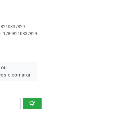
898210837829
er: 17898210837829
 ou
ços e comprar