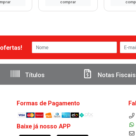
mprar
comprar
comp
ofertas!
Títulos
Notas Fiscais
Formas de Pagamento
Fa
Baixe já nosso APP