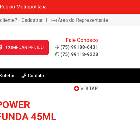
 Região Metropolitana
|
cliente? - Cadastrar
Área do Representante
Fale Conosco

(75) 99188-6431
COMEÇAR PEDIDO
(75) 99118-9228
Boletos
Contato
VOLTAR
 POWER
FUNDA 45ML