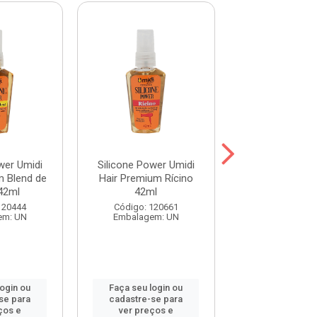
wer Umidi
Silicone Power Umidi
Silicone Powe
m Blend de
Hair Premium Rícino
Hair Premium 
42ml
42ml
42ml
120444
Código: 120661
Código: 120
em: UN
Embalagem: UN
Embalagem:
login ou
Faça seu login ou
Faça seu log
se para
cadastre-se para
cadastre-se 
ços e
ver preços e
ver preços