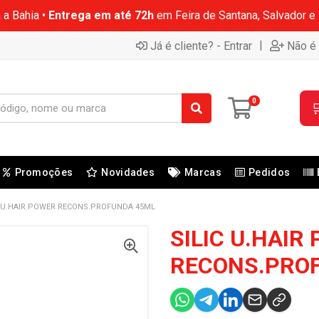
 a Bahia •
Entrega em até 72h
em Feira de Santana, Salvador e
|
Já é cliente? - Entrar
Não é 
0

Promoções
Novidades
Marcas
Pedidos
C U.HAIR POWER RECONS.PROFUNDA 45ML
SILIC U.HAIR
RECONS.PRO