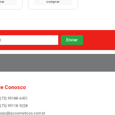
rar
comprar
comprar
le Conosco
(75) 99188-6431
(75) 99118-9228
sac@jscosmeticos.com.br