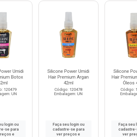
 Power Umidi
Silicone Power Umidi
Silicone Po
emium Botox
Hair Premium Argan
Hair Premiu
42ml
42ml
Óleos 
o: 120479
Código: 120478
Código: 
agem: UN
Embalagem: UN
Embalag
u login ou
Faça seu login ou
Faça seu 
re-se para
cadastre-se para
cadastre-
preços e
ver preços e
ver pre