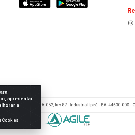
Re
para
io, apresentar
elhorar a
cos Antoneto LTDA - BA-052, km 87 - Industrial, Ipirá - BA, 44600-000 
e Cookies