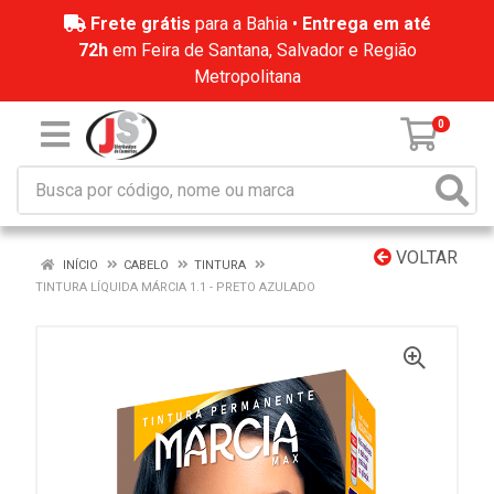
Frete grátis
para a Bahia •
Entrega em até
72h
em Feira de Santana, Salvador e Região
Metropolitana
0
VOLTAR
INÍCIO
CABELO
TINTURA
TINTURA LÍQUIDA MÁRCIA 1.1 - PRETO AZULADO