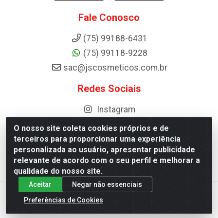
Fale Conosco
(75) 99188-6431
(75) 99118-9228
sac@jscosmeticos.com.br
Redes Sociais
Instagram
O nosso site coleta cookies próprios e de
terceiros para proporcionar uma experiência
personalizada ao usuário, apresentar publicidade
Distribuidora de Cosméticos Antoneto LTDA - BA-052, km 87 -
relevante de acordo com o seu perfil e melhorar a
Industrial, Ipirá - BA, 44600-000 - CNPJ 10.984.107/0001-75
qualidade do nosso site.
Aceitar
Negar não essenciais
Preferências de Cookies