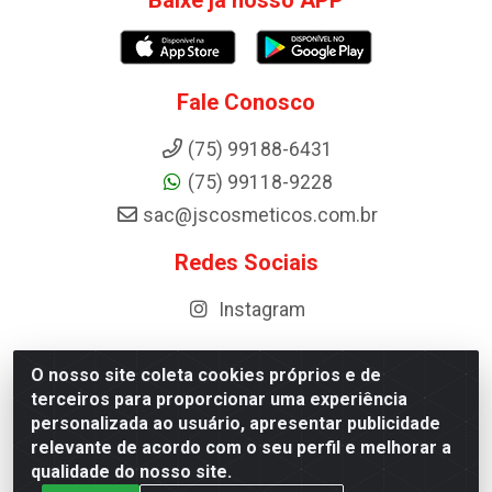
Baixe já nosso APP
Fale Conosco
(75) 99188-6431
(75) 99118-9228
sac@jscosmeticos.com.br
Redes Sociais
Instagram
O nosso site coleta cookies próprios e de
terceiros para proporcionar uma experiência
Distribuidora de Cosméticos Antoneto LTDA - BA-052,
personalizada ao usuário, apresentar publicidade
km 87 - Industrial, Ipirá - BA, 44600-000 - CNPJ
relevante de acordo com o seu perfil e melhorar a
10.984.107/0001-75
qualidade do nosso site.