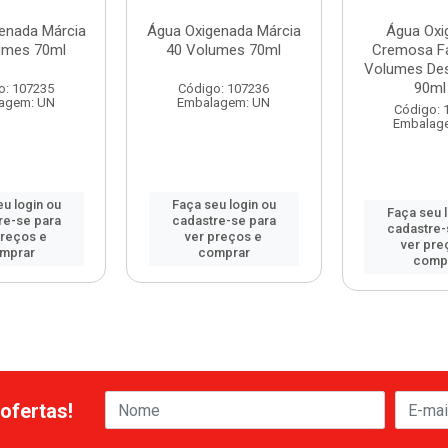
enada Márcia
Água Oxigenada Márcia
Água Oxi
umes 70ml
40 Volumes 70ml
Cremosa F
Volumes Des
90ml -
o: 107235
Código: 107236
agem: UN
Embalagem: UN
Código: 
Embalag
u login ou
Faça seu login ou
Faça seu 
re-se para
cadastre-se para
cadastre-
preços e
ver preços e
ver pre
mprar
comprar
comp
ofertas!