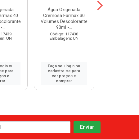
genada
Água Oxigenada
Água Oxige
armax 40
Cremosa Farmax 30
Cremosa Far
colorante
Volumes Descolorante
Volumes Desco
...
90ml -...
90ml -...
117439
Código: 117438
Código: 117
em: UN
Embalagem: UN
Embalagem:
login ou
Faça seu login ou
Faça seu log
se para
cadastre-se para
cadastre-se 
ços e
ver preços e
ver preços
rar
comprar
comprar