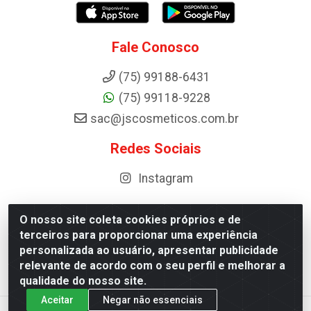
Fale Conosco
(75) 99188-6431
(75) 99118-9228
sac@jscosmeticos.com.br
Redes Sociais
Instagram
O nosso site coleta cookies próprios e de
terceiros para proporcionar uma experiência
Distribuidora de Cosméticos Antoneto LTDA - BA-052,
personalizada ao usuário, apresentar publicidade
km 87 - Industrial, Ipirá - BA, 44600-000 - CNPJ
relevante de acordo com o seu perfil e melhorar a
10.984.107/0001-75
qualidade do nosso site.
Aceitar
Negar não essenciais