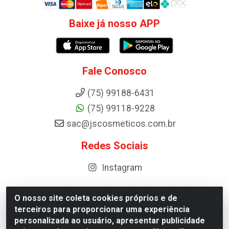
Baixe já nosso APP
Fale Conosco
(75) 99188-6431
(75) 99118-9228
sac@jscosmeticos.com.br
Redes Sociais
Instagram
O nosso site coleta cookies próprios e de
terceiros para proporcionar uma experiência
Distribuidora de Cosméticos Antoneto LTDA - BA-052,
personalizada ao usuário, apresentar publicidade
km 87 - Industrial, Ipirá - BA, 44600-000 - CNPJ