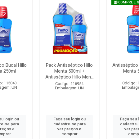
COMPRE E 
co Bucal Hillo
Pack Antisséptico Hillo
Antisséptico 
a 250ml
Menta 500ml +
Menta 
Antisséptico Hillo Men...
o: 115043
Código: 
Código: 116954
agem: UN
Embalag
Embalagem: UN
u login ou
Faça seu login ou
Faça seu 
re-se para
cadastre-se para
cadastre-
preços e
ver preços e
ver pre
mprar
comprar
comp