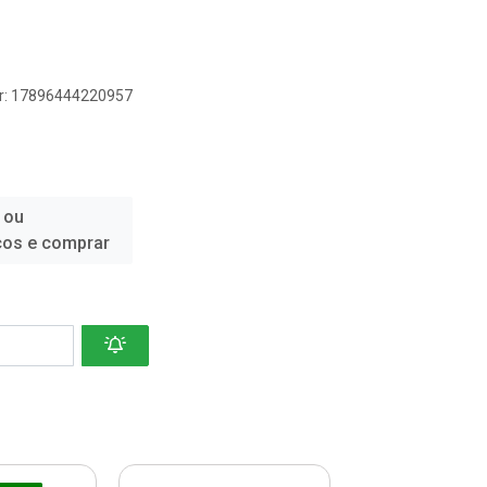
er: 17896444220957
 ou
ços e comprar