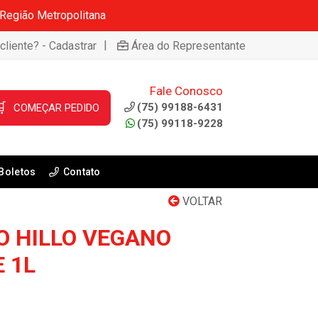
 Região Metropolitana
|
cliente? - Cadastrar
Área do Representante
Fale Conosco

(75) 99188-6431
COMEÇAR PEDIDO
(75) 99118-9228
Boletos
Contato
VOLTAR
O HILLO VEGANO
 1L