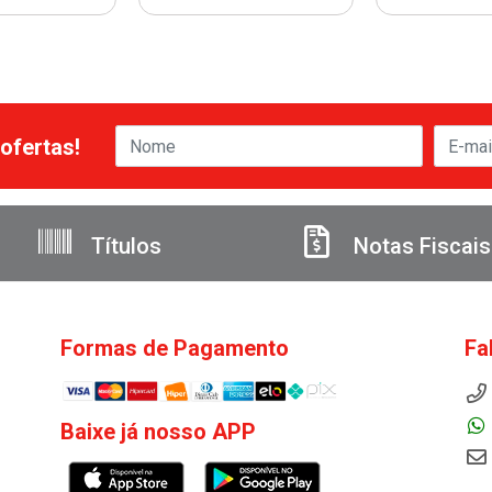
ofertas!
Títulos
Notas Fiscais
Formas de Pagamento
Fa
Baixe já nosso APP