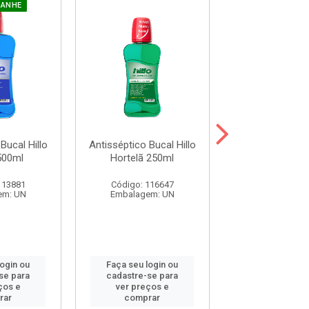
GANHE
Bucal Hillo
Antisséptico Bucal Hillo
Antisséptico Buc
500ml
Hortelã 250ml
Ice Max 25
113881
Código: 116647
Código: 116
em: UN
Embalagem: UN
Embalagem:
login ou
Faça seu login ou
Faça seu log
se para
cadastre-se para
cadastre-se 
ços e
ver preços e
ver preços
rar
comprar
comprar