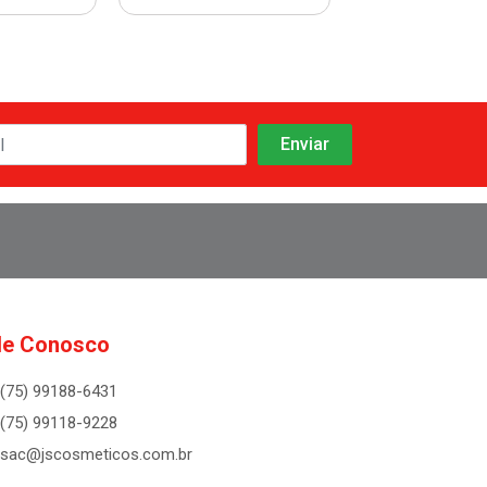
le Conosco
(75) 99188-6431
(75) 99118-9228
sac@jscosmeticos.com.br