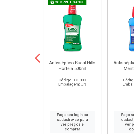
COMPRE E GANHE
ptico Bucal Hillo
Antisséptico Bucal Hillo
Antissépti
e Max 250ml
Hortelã 500ml
Ment
digo: 116648
Código: 113880
Códig
balagem: UN
Embalagem: UN
Embal
 seu login ou
Faça seu login ou
Faça se
astre-se para
cadastre-se para
cadast
er preços e
ver preços e
ver 
comprar
comprar
co