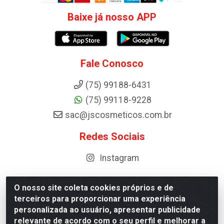
Baixe já nosso APP
Fale Conosco
(75) 99188-6431
(75) 99118-9228
sac@jscosmeticos.com.br
Redes Sociais
Instagram
O nosso site coleta cookies próprios e de
terceiros para proporcionar uma experiência
Distribuidora de Cosméticos Antoneto LTDA - BA-052,
personalizada ao usuário, apresentar publicidade
km 87 - Industrial, Ipirá - BA, 44600-000 - CNPJ
relevante de acordo com o seu perfil e melhorar a
10.984.107/0001-75