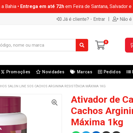
 a Bahia •
Entrega em até 72h
em Feira de Santana, Salvador e
|
Já é cliente? - Entrar
Não é 
0

Promoções
Novidades
Marcas
Pedidos
HOS SALON LINE SOS CACHOS ARGININA RESISTÊNCIA MÁXIMA 1KG
Ativador de C
Cachos Argini
Máxima 1kg