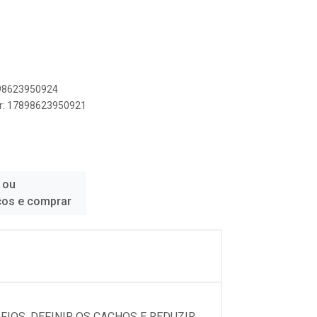
898623950924
er: 17898623950921
 ou
ços e comprar
FIOS, DEFINIR OS CACHOS E REDUZIR