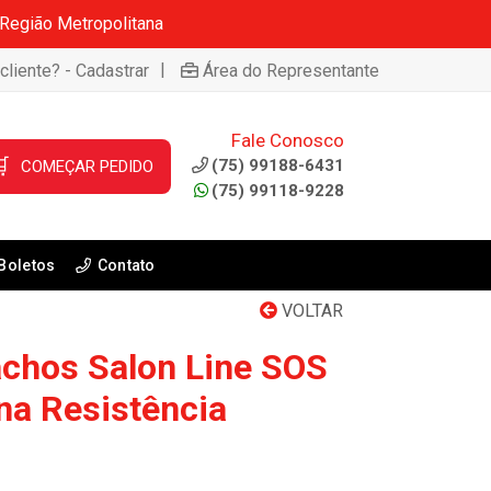
 Região Metropolitana
|
cliente? - Cadastrar
Área do Representante
Fale Conosco

(75) 99188-6431
COMEÇAR PEDIDO
(75) 99118-9228
Boletos
Contato
VOLTAR
achos Salon Line SOS
na Resistência