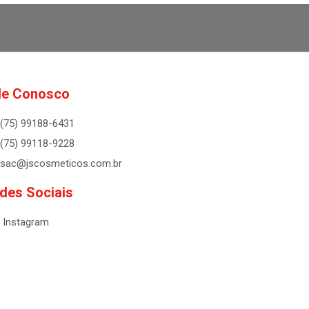
le Conosco
(75) 99188-6431
(75) 99118-9228
sac@jscosmeticos.com.br
des Sociais
Instagram