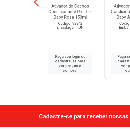
dor de Cachos
Ativador de Cachos
Ativado
 Dourada Meu
Condicionante Umidiliz
Condicion
ho Perfeito
Baby Rosa 150ml
Baby A
rango 1...
Código: 98842
Códig
Embalagem: UN
Embal
digo: 119469
balagem: UN
Faça seu login ou
Faça se
 seu login ou
cadastre-se para
cadast
astre-se para
ver preços e
ver 
er preços e
comprar
co
comprar
Cadastre-se para receber nossas 