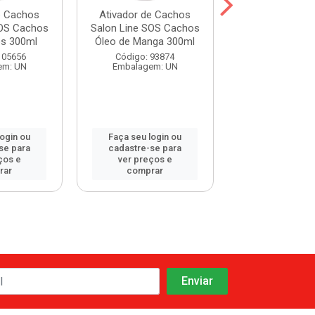
e Cachos
Ativador de Cachos
Ativador de 
SOS Cachos
Salon Line SOS Cachos
Gota Dourad
os 300ml
Óleo de Manga 300ml
Cacho Perf
Morango 1
105656
Código: 93874
em: UN
Embalagem: UN
Código: 119
Embalagem:
login ou
Faça seu login ou
Faça seu log
se para
cadastre-se para
cadastre-se 
ços e
ver preços e
ver preços
rar
comprar
comprar