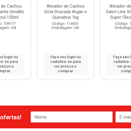
r de Cachos
Ativador de Cachos
Ativador d
ante Umidiliz
Gota Dourada Argan e
Salon Line 
zul 150ml
Queratina 1kg
Super Óle
o: 109177
Código: 114451
Código: 
agem: UN
Embalagem: UN
Embalag
u login ou
Faça seu login ou
Faça seu 
re-se para
cadastre-se para
cadastre-
preços e
ver preços e
ver pre
mprar
comprar
comp
ofertas!