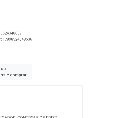
898524348639
er: 17898524348636
 ou
ços e comprar
ICADOR, CONTROLE DE FRIZZ,