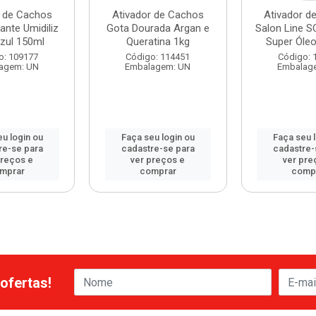
r de Cachos
Ativador de Cachos
Ativador d
ante Umidiliz
Gota Dourada Argan e
Salon Line 
zul 150ml
Queratina 1kg
Super Óle
o: 109177
Código: 114451
Código: 
agem: UN
Embalagem: UN
Embalag
u login ou
Faça seu login ou
Faça seu 
re-se para
cadastre-se para
cadastre-
preços e
ver preços e
ver pre
mprar
comprar
comp
ofertas!