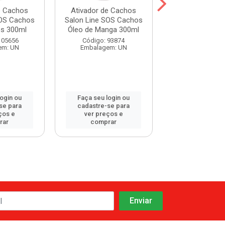
e Cachos
Ativador de Cachos
Ativador de 
SOS Cachos
Salon Line SOS Cachos
Gota Dourad
os 300ml
Óleo de Manga 300ml
Cacho Perf
Morango 1
105656
Código: 93874
em: UN
Embalagem: UN
Código: 119
Embalagem:
login ou
Faça seu login ou
Faça seu log
se para
cadastre-se para
cadastre-se 
ços e
ver preços e
ver preços
rar
comprar
comprar