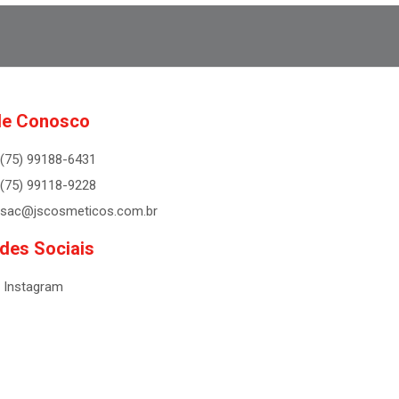
le Conosco
(75) 99188-6431
(75) 99118-9228
sac@jscosmeticos.com.br
des Sociais
Instagram