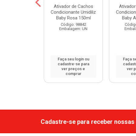
dor de Cachos
Ativador de Cachos
Ativado
 Dourada Meu
Condicionante Umidiliz
Condicion
ho Perfeito
Baby Rosa 150ml
Baby A
rango 1...
Código: 98842
Códig
Embalagem: UN
Embal
digo: 119469
balagem: UN
Faça seu login ou
Faça se
 seu login ou
cadastre-se para
cadast
astre-se para
ver preços e
ver 
er preços e
comprar
co
comprar
Cadastre-se para receber nossas 