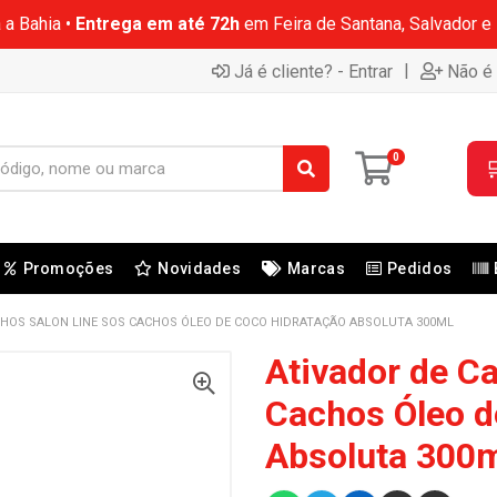
 a Bahia •
Entrega em até 72h
em Feira de Santana, Salvador e
|
Já é cliente? - Entrar
Não é 
0

Promoções
Novidades
Marcas
Pedidos
CHOS SALON LINE SOS CACHOS ÓLEO DE COCO HIDRATAÇÃO ABSOLUTA 300ML
Ativador de C
Cachos Óleo d
Absoluta 300