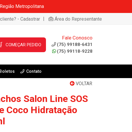
 Região Metropolitana
|
cliente? - Cadastrar
Área do Representante
Fale Conosco

(75) 99188-6431
COMEÇAR PEDIDO
(75) 99118-9228
Boletos
Contato
VOLTAR
achos Salon Line SOS
e Coco Hidratação
ml