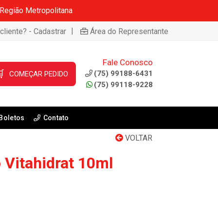
 Região Metropolitana
|
cliente? - Cadastrar
Área do Representante
Fale Conosco

(75) 99188-6431
COMEÇAR PEDIDO
(75) 99118-9228
Boletos
Contato
VOLTAR
 Vitahidrat 10ml