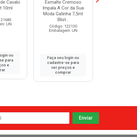
de Cavalo
Esmalte Cremoso
Esmalte Cr
at 10ml
Impala A Cor da Sua
Impala A Cor 
Moda Gatinha 7,5ml
Moda Tomate
Blist...
Bliste...
121683
em: UN
Código: 122130
Código: 122
Embalagem: UN
Embalagem:
login ou
Faça seu login ou
Faça seu log
se para
cadastre-se para
cadastre-se 
ços e
ver preços e
ver preços
rar
comprar
comprar