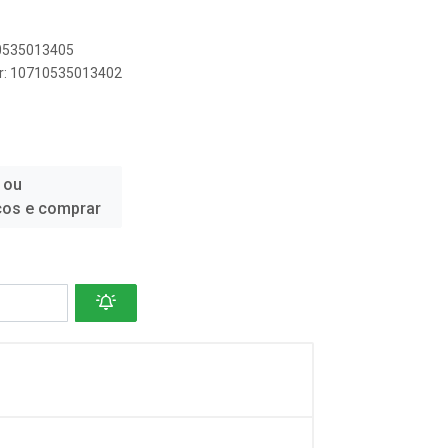
10535013405
er: 10710535013402
 ou
ços e comprar