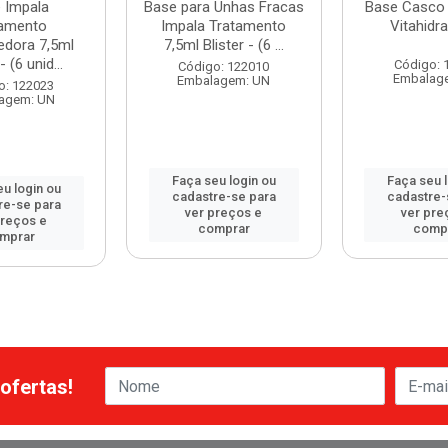
 Impala
Base para Unhas Fracas
Base Casco 
tamento
Impala Tratamento
Vitahidr
edora 7,5ml
7,5ml Blister - (6 ...
- (6 unid...
Código: 
Código: 122010
Embalag
Embalagem: UN
o: 122023
agem: UN
Faça seu login ou
Faça seu 
u login ou
cadastre-se para
cadastre-
re-se para
ver preços e
ver pre
preços e
comprar
comp
mprar
ofertas!