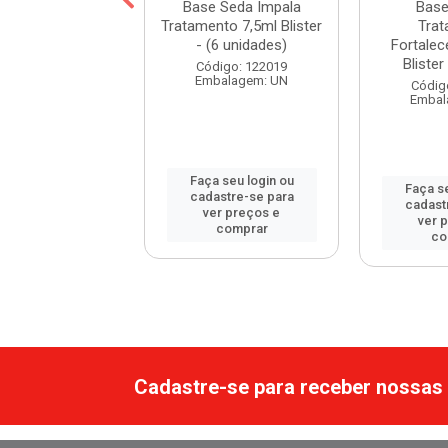
lte Cremoso
Base Seda Impala
Base
a A Cor da Sua
Tratamento 7,5ml Blister
Tra
Tomate 7,5ml
- (6 unidades)
Fortalec
Bliste...
Blister 
Código: 122019
Embalagem: UN
digo: 122080
Códig
balagem: UN
Embal
Faça seu login ou
 seu login ou
Faça se
cadastre-se para
astre-se para
cadast
ver preços e
er preços e
ver 
comprar
comprar
co
Cadastre-se para receber nossas 