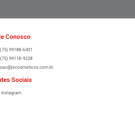
le Conosco
(75) 99188-6431
(75) 99118-9228
sac@jscosmeticos.com.br
des Sociais
Instagram