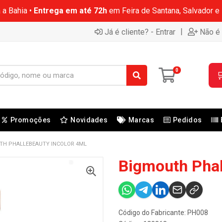
 a Bahia •
Entrega em até 72h
em Feira de Santana, Salvador e
|
Já é cliente? - Entrar
Não é 
0

Promoções
Novidades
Marcas
Pedidos
TH PHALLEBEAUTY INCOLOR 4ML
Bigmouth Phal
Código do Fabricante: PH008