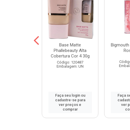
ase Matte
Base Matte
Bigmouth 
lebeauty Alta
Phallebeauty Alta
Ro
tura Cor 9 30g
Cobertura Cor 4 30g
Códig
digo: 120492
Código: 120487
Embal
balagem: UN
Embalagem: UN
 seu login ou
Faça seu login ou
Faça se
astre-se para
cadastre-se para
cadast
er preços e
ver preços e
ver 
comprar
comprar
co