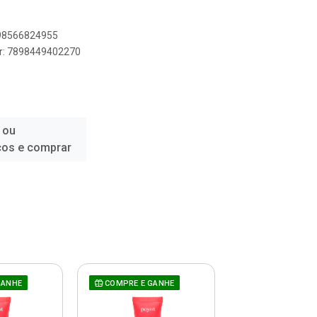
898566824955
er: 7898449402270
 ou
ços e comprar
GANHE
COMPRE E GANHE