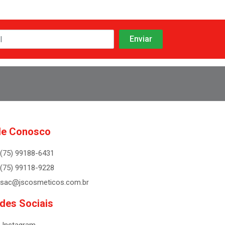
le Conosco
(75) 99188-6431
(75) 99118-9228
sac@jscosmeticos.com.br
des Sociais