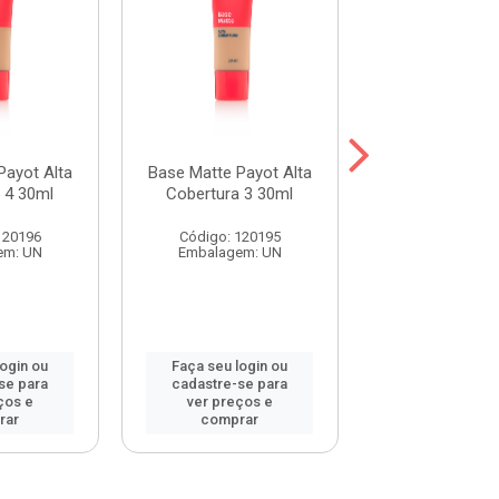
Payot Alta
Base Matte Payot Alta
Base Mat
 4 30ml
Cobertura 3 30ml
Phallebeauty
Cobertura Cor
120196
Código: 120195
Código: 120
em: UN
Embalagem: UN
Embalagem:
login ou
Faça seu login ou
Faça seu log
se para
cadastre-se para
cadastre-se 
ços e
ver preços e
ver preços
rar
comprar
comprar