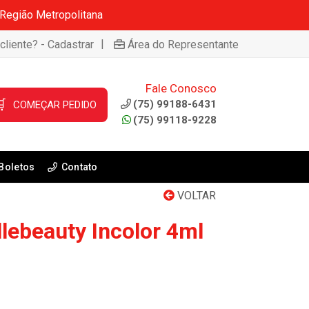
 Região Metropolitana
|
cliente? - Cadastrar
Área do Representante
Fale Conosco

(75) 99188-6431
COMEÇAR PEDIDO
(75) 99118-9228
Boletos
Contato
VOLTAR
lebeauty Incolor 4ml