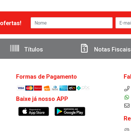
ofertas!
Títulos
Notas Fiscais
Formas de Pagamento
Fa
Baixe já nosso APP
Re