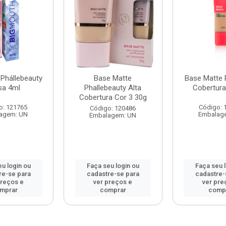
Phállebeauty
Base Matte
Base Matte 
sa 4ml
Phallebeauty Alta
Cobertura
Cobertura Cor 3 30g
o: 121765
Código: 
Código: 120486
agem: UN
Embalag
Embalagem: UN
u login ou
Faça seu login ou
Faça seu 
re-se para
cadastre-se para
cadastre-
preços e
ver preços e
ver pre
mprar
comprar
comp