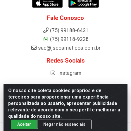
Fale Conosco
(75) 99188-6431
(75) 99118-9228
sac@jscosmeticos.com.br
Redes Sociais
Instagram
O nosso site coleta cookies próprios e de
terceiros para proporcionar uma experiência
Distribuidora de Cosméticos Antoneto LTDA - BA-052,
personalizada ao usuário, apresentar publicidade
km 87 - Industrial, Ipirá - BA, 44600-000 - CNPJ
relevante de acordo com o seu perfil e melhorar a
10.984.107/0001-75
qualidade do nosso site.
Aceitar
Negar não essenciais