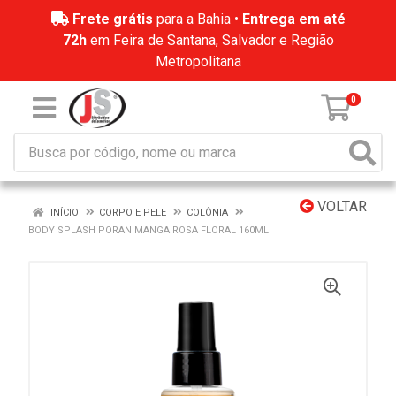
Frete grátis
para a Bahia •
Entrega em até
72h
em Feira de Santana, Salvador e Região
Metropolitana
0
VOLTAR
INÍCIO
CORPO E PELE
COLÔNIA
BODY SPLASH PORAN MANGA ROSA FLORAL 160ML