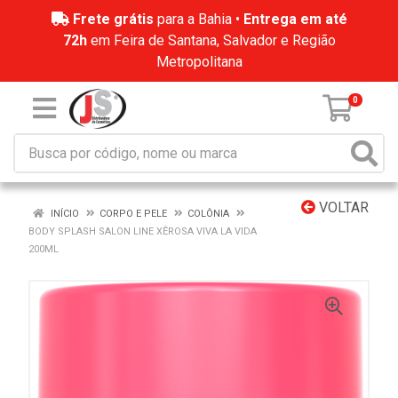
Frete grátis
para a Bahia •
Entrega em até
72h
em Feira de Santana, Salvador e Região
Metropolitana
0
VOLTAR
INÍCIO
CORPO E PELE
COLÔNIA
BODY SPLASH SALON LINE XÊROSA VIVA LA VIDA
200ML