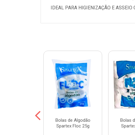
IDEAL PARA HIGIENIZAÇÃO E ASSEIO
ão Disco Ricca
Bolas de Algodão
Bolas 
ão 3218 - 50
Spartex Floc 25g
Sparte
Unidades