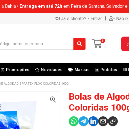
 a Bahia •
Entrega em até 72h
em Feira de Santana, Salvador e
|
Já é cliente? - Entrar
Não é 
0

Promoções
Novidades
Marcas
Pedidos
DE ALGODÃO SPARTEX FLOC COLORIDAS 100G
Bolas de Algo
Coloridas 100