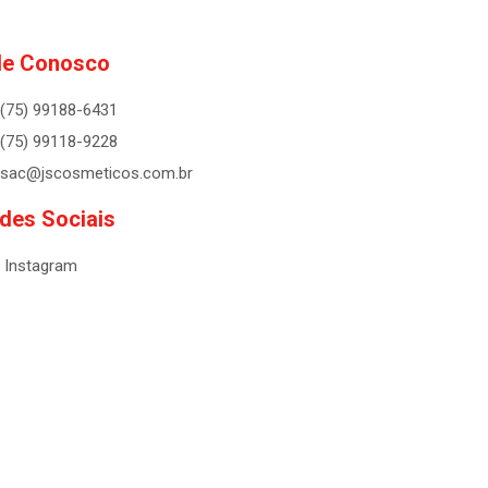
le Conosco
(75) 99188-6431
(75) 99118-9228
sac@jscosmeticos.com.br
des Sociais
Instagram