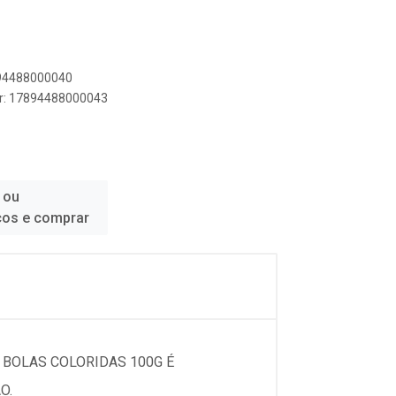
894488000040
er: 17894488000043
 ou
ços e comprar
 BOLAS COLORIDAS 100G É
O.