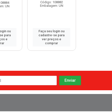
Código: 108882
108884
Código: 107
Embalagem: UN
em: UN
Embalagem:
login ou
Faça seu login ou
Faça seu log
se para
cadastre-se para
cadastre-se 
ços e
ver preços e
ver preços
rar
comprar
comprar