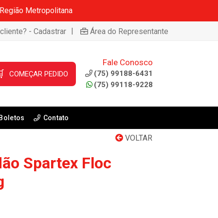
 Região Metropolitana
|
cliente? - Cadastrar
Área do Representante
Fale Conosco

(75) 99188-6431
COMEÇAR PEDIDO
(75) 99118-9228
Boletos
Contato
VOLTAR
dão Spartex Floc
g