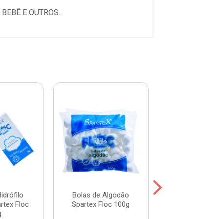
 BEBÊ E OUTROS.
idrófilo
Bolas de Algodão
Algodão Disco
rtex Floc
Spartex Floc 100g
Padrão 3218
g
Unidade