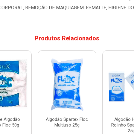
 CORPORAL, REMOÇÃO DE MAQUIAGEM, ESMALTE, HIGIENE DO
Produtos Relacionados
de Algodão
Algodão Spartex Floc
Algodão H
x Floc 50g
Multiuso 25g
Rolinho Spa
25