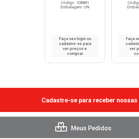
Código: 108881
Códig
digo: 107888
Embalagem: UN
Embal
balagem: UN
 seu login ou
Faça seu login ou
Faça se
astre-se para
cadastre-se para
cadast
er preços e
ver preços e
ver 
comprar
comprar
co
Cadastre-se para receber nossas 
Meus Pedidos