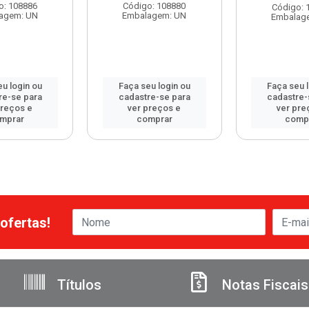
o: 108886
Código: 108880
Código: 
agem: UN
Embalagem: UN
Embalag
u login ou
Faça seu login ou
Faça seu 
re-se para
cadastre-se para
cadastre-
preços e
ver preços e
ver pre
mprar
comprar
comp
ofertas!
Títulos
Notas Fiscais