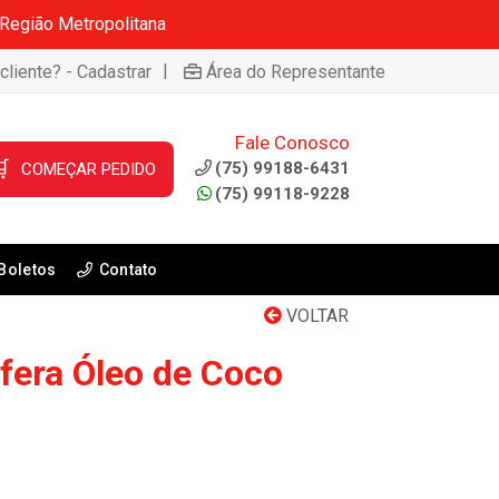
 Região Metropolitana
|
cliente? - Cadastrar
Área do Representante
Fale Conosco

(75) 99188-6431
COMEÇAR PEDIDO
(75) 99118-9228
Boletos
Contato
VOLTAR
fera Óleo de Coco