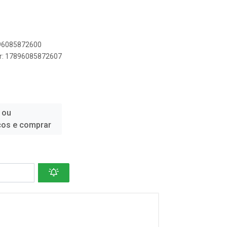
896085872600
er: 17896085872607
 ou
ços e comprar