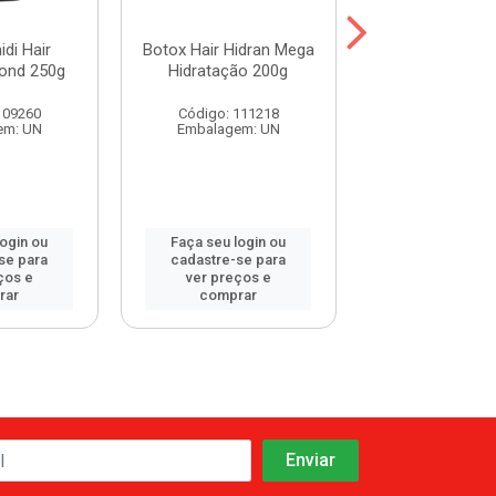
di Hair
Botox Hair Hidran Mega
Botox Umidi
ond 250g
Hidratação 200g
Premium Óleo d
250g
109260
Código: 111218
Código: 114
em: UN
Embalagem: UN
Embalagem:
login ou
Faça seu login ou
Faça seu log
se para
cadastre-se para
cadastre-se 
ços e
ver preços e
ver preços
rar
comprar
comprar