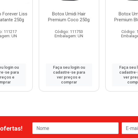
 Forever Liss
Botox Umidi Hair
Botox Umi
ratante 250g
Premium Coco 250g
Premium Bl
o: 111217
Código: 111753
Código: 
agem: UN
Embalagem: UN
Embalag
u login ou
Faça seu login ou
Faça seu 
re-se para
cadastre-se para
cadastre-
preços e
ver preços e
ver pre
mprar
comprar
comp
ofertas!