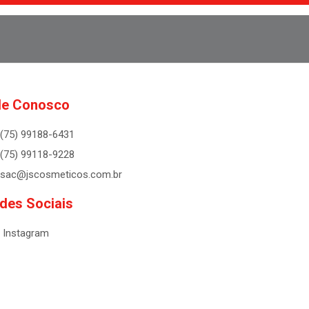
le Conosco
(75) 99188-6431
(75) 99118-9228
sac@jscosmeticos.com.br
des Sociais
Instagram