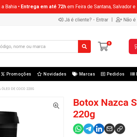
 a Bahia •
Entrega em até 72h
em Feira de Santana, Salvador e
|
Já é cliente? - Entrar
Não é 
0

Promoções
Novidades
Marcas
Pedidos
 ÓLEO DE COCO 220G
Botox Nazca S
220g