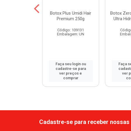
x Umidi Hair
Botox Plus Umidi Hair
Botox Zero
 Óleo de Rícino
Premium 250g
Ultra Hid
250g
Código: 109131
Códig
digo: 114579
Embalagem: UN
Embal
balagem: UN
 seu login ou
Faça seu login ou
Faça se
astre-se para
cadastre-se para
cadast
er preços e
ver preços e
ver 
comprar
comprar
co
Cadastre-se para receber nossas 