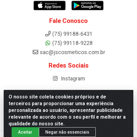
Fale Conosco
(75) 99188-6431
(75) 99118-9228
sac@jscosmeticos.com.br
Redes Sociais
Instagram
O nosso site coleta cookies próprios e de
terceiros para proporcionar uma experiência
Distribuidora de Cosméticos Antoneto LTDA - BA-052,
personalizada ao usuário, apresentar publicidade
km 87 - Industrial, Ipirá - BA, 44600-000 - CNPJ
relevante de acordo com o seu perfil e melhorar a
10.984.107/0001-75
qualidade do nosso site.
Aceitar
Negar não essenciais