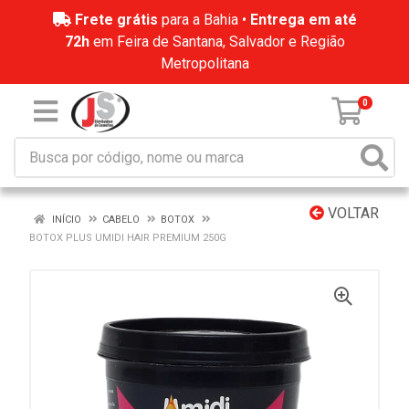
Frete grátis
para a Bahia •
Entrega em até
72h
em Feira de Santana, Salvador e Região
Metropolitana
0
VOLTAR
INÍCIO
CABELO
BOTOX
BOTOX PLUS UMIDI HAIR PREMIUM 250G