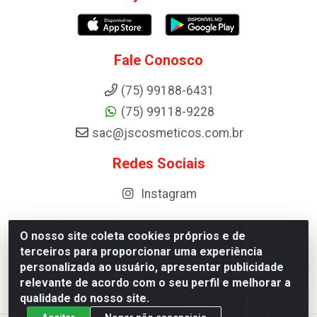
Fale Conosco
(75) 99188-6431
(75) 99118-9228
sac@jscosmeticos.com.br
Redes Sociais
Instagram
O nosso site coleta cookies próprios e de
terceiros para proporcionar uma experiência
Distribuidora de Cosméticos Antoneto LTDA - BA-052,
personalizada ao usuário, apresentar publicidade
km 87 - Industrial, Ipirá - BA, 44600-000 - CNPJ
relevante de acordo com o seu perfil e melhorar a
10.984.107/0001-75
qualidade do nosso site.