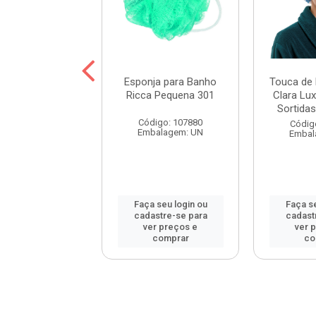
eira Santa Clara
Esponja para Banho
Touca de
 Cores Sortidas
Ricca Pequena 301
Clara Lu
Ref. 1253
Sortidas 
Código: 107880
digo: 38890
Códig
Embalagem: UN
balagem: UN
Embal
 seu login ou
Faça seu login ou
Faça se
astre-se para
cadastre-se para
cadast
er preços e
ver preços e
ver 
comprar
comprar
co