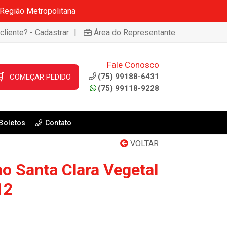
 Região Metropolitana
|
cliente? - Cadastrar
Área do Representante
Fale Conosco

(75) 99188-6431
COMEÇAR PEDIDO
(75) 99118-9228
Boletos
Contato
VOLTAR
o Santa Clara Vegetal
12