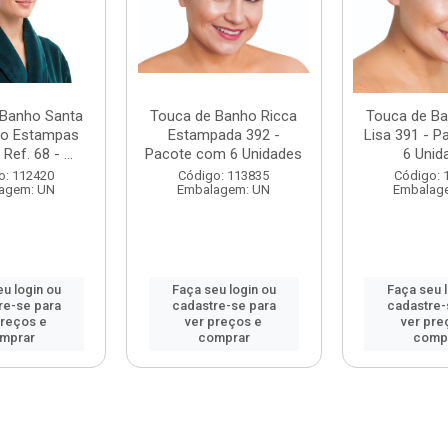
 Banho Santa
Touca de Banho Ricca
Touca de Ba
xo Estampas
Estampada 392 -
Lisa 391 - 
Ref. 68 - ...
Pacote com 6 Unidades
6 Unid
o: 112420
Código: 113835
Código: 
agem: UN
Embalagem: UN
Embalag
u login ou
Faça seu login ou
Faça seu 
re-se para
cadastre-se para
cadastre-
preços e
ver preços e
ver pre
mprar
comprar
comp