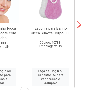
nho Ricca
Esponja para Banho
Saboneteira San
Pacote com
Ricca Suavita Corpo 308
Fitness Cores 
ades
Ref. 125
Código: 107881
113836
Código: 38
Embalagem: UN
em: UN
Embalagem:
login ou
Faça seu login ou
Faça seu log
se para
cadastre-se para
cadastre-se 
ços e
ver preços e
ver preços
rar
comprar
comprar