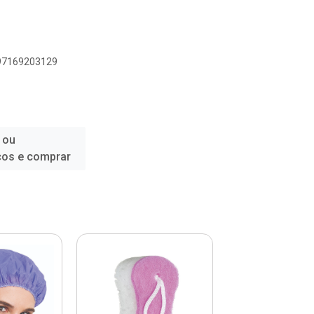
897169203129
 ou
ços e comprar