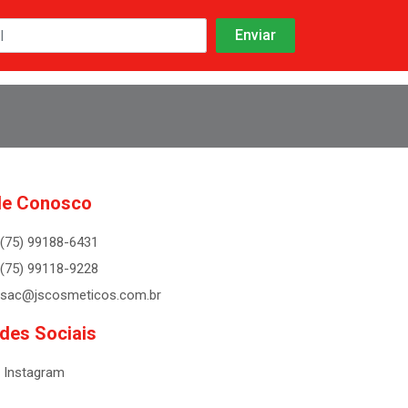
le Conosco
(75) 99188-6431
(75) 99118-9228
sac@jscosmeticos.com.br
des Sociais
Instagram