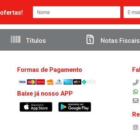
ofertas!
Títulos
Notas Fiscais
Formas de Pagamento
Fa
Baixe já nosso APP
Re