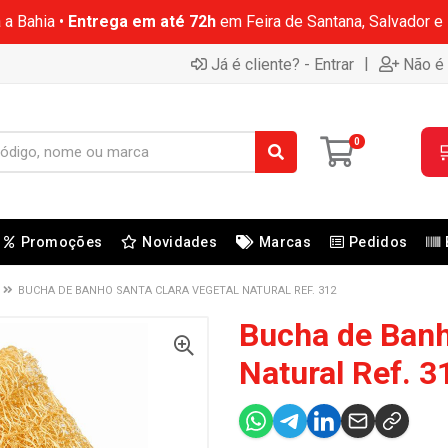
 a Bahia •
Entrega em até 72h
em Feira de Santana, Salvador e
|
Já é cliente? - Entrar
Não é 
0

Promoções
Novidades
Marcas
Pedidos
BUCHA DE BANHO SANTA CLARA VEGETAL NATURAL REF. 312
Bucha de Banh
Natural Ref. 3