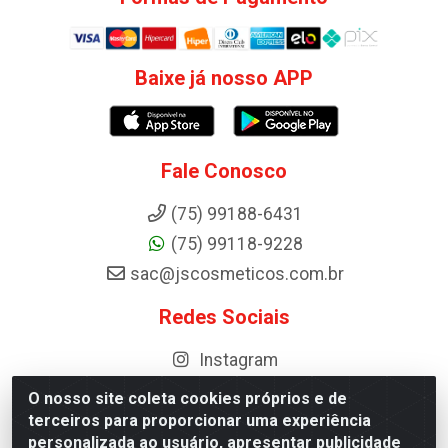
Baixe já nosso APP
Fale Conosco
(75) 99188-6431
(75) 99118-9228
sac@jscosmeticos.com.br
Redes Sociais
Instagram
O nosso site coleta cookies próprios e de
terceiros para proporcionar uma experiência
personalizada ao usuário, apresentar publicidade
Distribuidora de Cosméticos Antoneto LTDA - BA-052, km 87 -