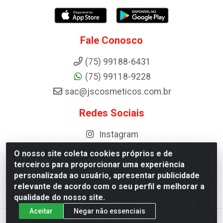
Fale Conosco
(75) 99188-6431
(75) 99118-9228
sac@jscosmeticos.com.br
Redes Sociais
Instagram
O nosso site coleta cookies próprios e de
terceiros para proporcionar uma experiência
personalizada ao usuário, apresentar publicidade
Distribuidora de Cosméticos Antoneto LTDA - BA-052, km 87 -
relevante de acordo com o seu perfil e melhorar a
Industrial, Ipirá - BA, 44600-000 - CNPJ 10.984.107/0001-75
qualidade do nosso site.
Aceitar
Negar não essenciais