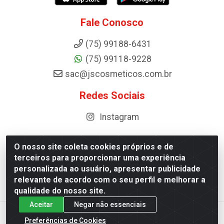
Fale Conosco
(75) 99188-6431
(75) 99118-9228
sac@jscosmeticos.com.br
Redes Sociais
Instagram
O nosso site coleta cookies próprios e de
terceiros para proporcionar uma experiência
Distribuidora de Cosméticos Antoneto LTDA - BA-052,
personalizada ao usuário, apresentar publicidade
km 87 - Industrial, Ipirá - BA, 44600-000 - CNPJ
relevante de acordo com o seu perfil e melhorar a
10.984.107/0001-75
qualidade do nosso site.
Aceitar
Negar não essenciais
Preferências de Cookies