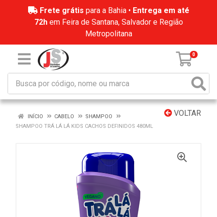
Frete grátis
para a Bahia •
Entrega em até
72h
em Feira de Santana, Salvador e Região
Metropolitana
0
VOLTAR
INÍCIO
CABELO
SHAMPOO
SHAMPOO TRÁ LÁ LÁ KIDS CACHOS DEFINIDOS 480ML