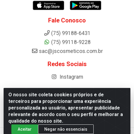
Fale Conosco
(75) 99188-6431
(75) 99118-9228
sac@jscosmeticos.com.br
Redes Sociais
Instagram
O nosso site coleta cookies próprios e de
terceiros para proporcionar uma experiência
Distribuidora de Cosméticos Antoneto LTDA - BA-052,
personalizada ao usuário, apresentar publicidade
km 87 - Industrial, Ipirá - BA, 44600-000 - CNPJ
relevante de acordo com o seu perfil e melhorar a
10.984.107/0001-75
qualidade do nosso site.
Aceitar
Negar não essenciais