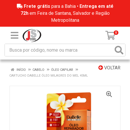
Frete grátis
para a Bahia •
Entrega em até
72h
em Feira de Santana, Salvador e Região
Metropolitana
0
VOLTAR
INÍCIO
CABELO
ÓLEO CAPILAR
CARTUCHO DABELLE ÓLEO MILAGRES DO MEL 45ML