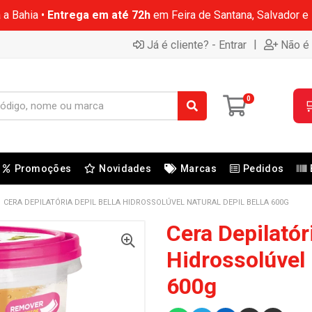
 a Bahia •
Entrega em até 72h
em Feira de Santana, Salvador e
|
Já é cliente? - Entrar
Não é 
0

Promoções
Novidades
Marcas
Pedidos
CERA DEPILATÓRIA DEPIL BELLA HIDROSSOLÚVEL NATURAL DEPIL BELLA 600G
Cera Depilatóri
Hidrossolúvel 
600g