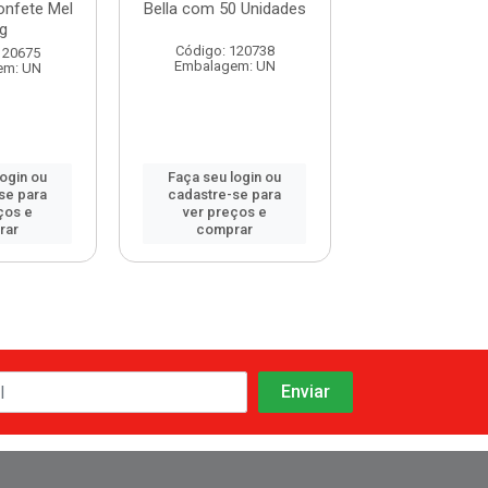
Confete Mel
Bella com 50 Unidades
Roll-On Depil
g
Camomila com 
Código: 120738
120675
Código: 120
Embalagem: UN
em: UN
Embalagem:
login ou
Faça seu login ou
Faça seu log
se para
cadastre-se para
cadastre-se 
ços e
ver preços e
ver preços
rar
comprar
comprar