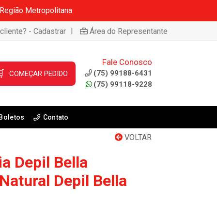
 Região Metropolitana
|
cliente? - Cadastrar
Área do Representante
Fale Conosco

(75) 99188-6431
COMEÇAR PEDIDO
(75) 99118-9228
Boletos
Contato
VOLTAR
a Depil Bella
Natural Depil Bella