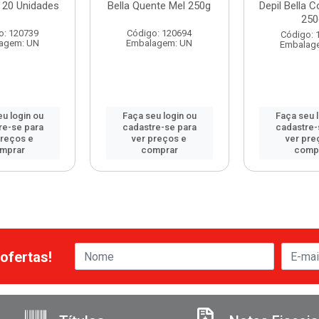
 20 Unidades
Bella Quente Mel 250g
Depil Bella 
250
o: 120739
Código: 120694
Código: 
agem: UN
Embalagem: UN
Embalag
u login ou
Faça seu login ou
Faça seu 
re-se para
cadastre-se para
cadastre-
preços e
ver preços e
ver pre
mprar
comprar
comp
ofertas!