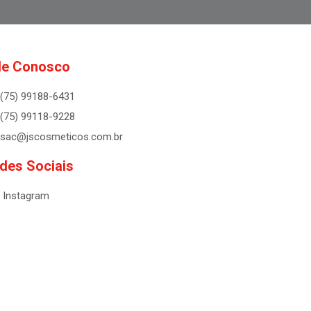
le Conosco
(75) 99188-6431
(75) 99118-9228
sac@jscosmeticos.com.br
des Sociais
Instagram