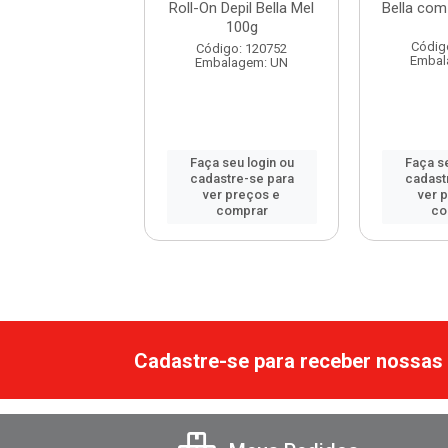
On Depil Bella
Roll-On Depil Bella Mel
Bella com
la com Calê...
100g
Códig
digo: 120750
Código: 120752
Embal
balagem: UN
Embalagem: UN
 seu login ou
Faça seu login ou
Faça se
astre-se para
cadastre-se para
cadast
er preços e
ver preços e
ver 
comprar
comprar
co
Cadastre-se para receber nossas 