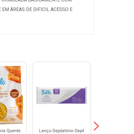
 EM ÁREAS DE DIFICIL ACESSO E
ória Quente
Lenço Depilatório Depil
Refil Cera Depi