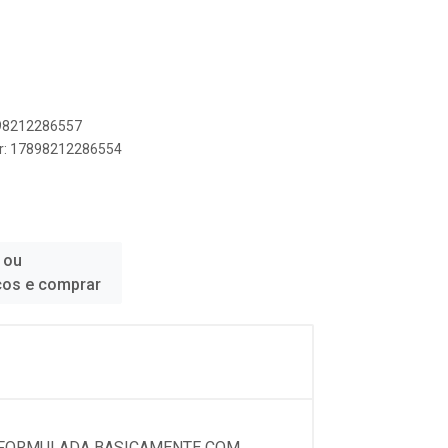
898212286557
er: 17898212286554
 ou
ços e comprar
A FORMULADA BASICAMENTE COM