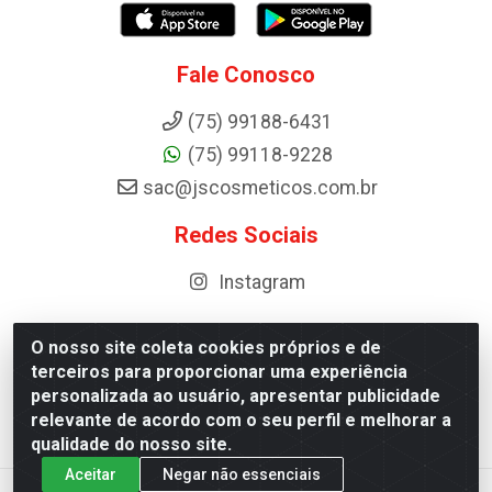
Fale Conosco
(75) 99188-6431
(75) 99118-9228
sac@jscosmeticos.com.br
Redes Sociais
Instagram
O nosso site coleta cookies próprios e de
terceiros para proporcionar uma experiência
Distribuidora de Cosméticos Antoneto LTDA - BA-052,
personalizada ao usuário, apresentar publicidade
km 87 - Industrial, Ipirá - BA, 44600-000 - CNPJ
relevante de acordo com o seu perfil e melhorar a
10.984.107/0001-75
qualidade do nosso site.
Aceitar
Negar não essenciais