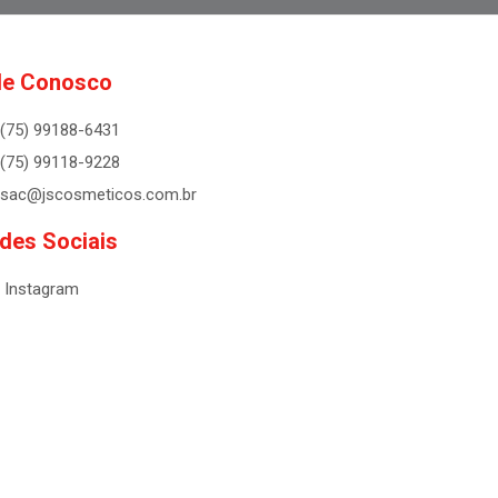
le Conosco
(75) 99188-6431
(75) 99118-9228
sac@jscosmeticos.com.br
des Sociais
Instagram