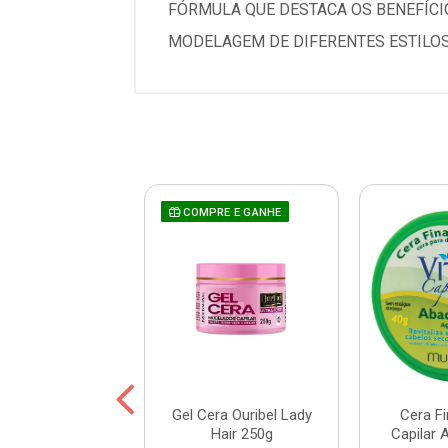
FÓRMULA QUE DESTACA OS BENEFÍCI
MODELAGEM DE DIFERENTES ESTILOS
COMPRE E GANHE
 Finalizadora
Gel Cera Ouribel Lady
Cera Fi
r Muriel Cera de
Hair 250g
Capilar 