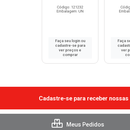
belha 40g
Código: 121232
Códig
digo: 83732
Embalagem: UN
Embal
balagem: UN
 seu login ou
Faça seu login ou
Faça se
astre-se para
cadastre-se para
cadast
er preços e
ver preços e
ver 
comprar
comprar
co
Cadastre-se para receber nossas 
Meus Pedidos