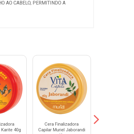
O AO CABELO, PERMITINDO A
lizadora
Cera Finalizadora
Cera Finaliz
l Karite 40g
Capilar Muriel Jaborandi
Capilar Muriel 