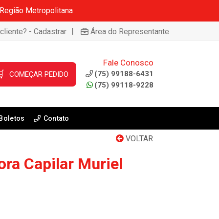
 Região Metropolitana
|
cliente? - Cadastrar
Área do Representante
Fale Conosco

(75) 99188-6431
COMEÇAR PEDIDO
(75) 99118-9228
Boletos
Contato
VOLTAR
ora Capilar Muriel