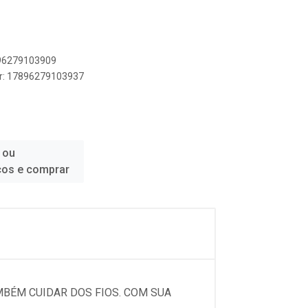
896279103909
er: 17896279103937
 ou
ços e comprar
MBÉM CUIDAR DOS FIOS. COM SUA