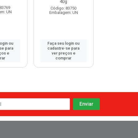
40g
Abelha 4
 83769
Código: 83750
Código: 83
em: UN
Embalagem: UN
Embalagem:
login ou
Faça seu login ou
Faça seu log
se para
cadastre-se para
cadastre-se 
ços e
ver preços e
ver preços
rar
comprar
comprar