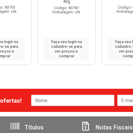
40g
o: 83705
Código:
Código: 83787
agem: UN
Embalag
Embalagem: UN
u login ou
Faça seu login ou
Faça seu 
re-se para
cadastre-se para
cadastre-
preços e
ver preços e
ver pre
mprar
comprar
comp
ofertas!
Títulos
Notas Fiscais