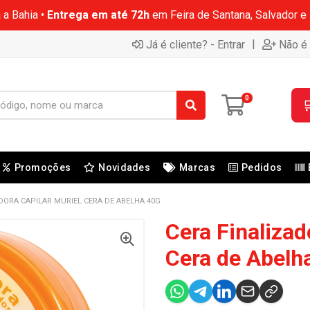
 a Bahia •
Entrega em até 72h
em Feira de Santana, Salvador e
|
Já é cliente? - Entrar
Não é 
0

Promoções
Novidades
Marcas
Pedidos
DORA CAPILAR MURIEL CERA DE ABELHA 40G
Cera Finalizad
Cera de Abelh