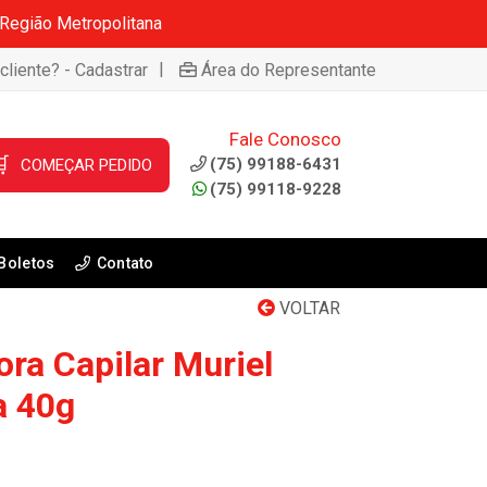
 Região Metropolitana
|
cliente? - Cadastrar
Área do Representante
Fale Conosco

(75) 99188-6431
COMEÇAR PEDIDO
(75) 99118-9228
Boletos
Contato
VOLTAR
ora Capilar Muriel
a 40g