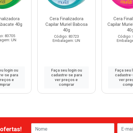
nalizadora
Cera Finalizadora
Cera Fina
Abacate 40g
Capilar Muriel Babosa
Capilar Murie
40g
40
o: 83705
Código: 83723
Código:
agem: UN
Embalagem: UN
Embalag
u login ou
Faça seu login ou
Faça seu 
re-se para
cadastre-se para
cadastre-
preços e
ver preços e
ver pre
mprar
comprar
comp
ofertas!