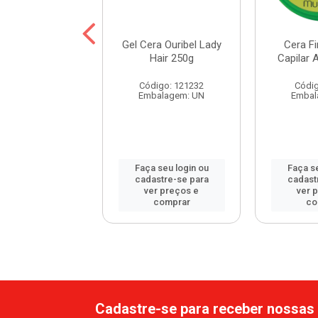
 Finalizadora
Gel Cera Ouribel Lady
Cera Fi
 Muriel Jaborandi
Hair 250g
Capilar 
40g
Código: 121232
Códig
digo: 83750
Embalagem: UN
Embal
balagem: UN
 seu login ou
Faça seu login ou
Faça se
astre-se para
cadastre-se para
cadast
er preços e
ver preços e
ver 
comprar
comprar
co
Cadastre-se para receber nossas 