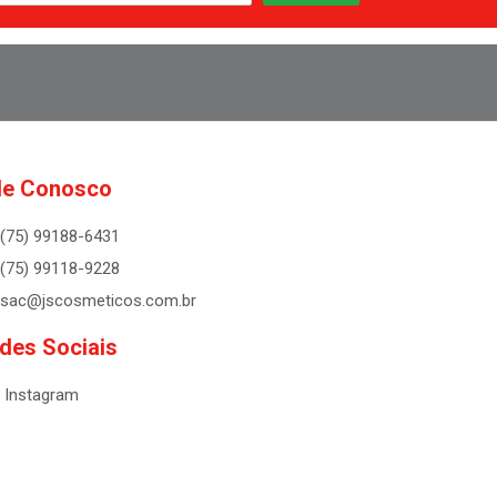
le Conosco
(75) 99188-6431
(75) 99118-9228
sac@jscosmeticos.com.br
des Sociais
Instagram