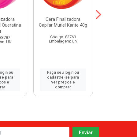
lizadora
Cera Finalizadora
Cera Finaliz
l Queratina
Capilar Muriel Karite 40g
Capilar Muriel J
g
40g
Código: 83769
 83787
Código: 83
Embalagem: UN
em: UN
Embalagem:
login ou
Faça seu login ou
Faça seu log
se para
cadastre-se para
cadastre-se 
ços e
ver preços e
ver preços
rar
comprar
comprar