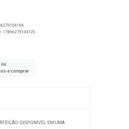
896279104104
er: 17896279104125
 ou
ços e comprar
RFEIÇÃO. DISPONÍVEL EM UMA