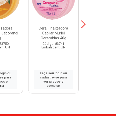
lizadora
Cera Finalizadora
Cera Finaliz
l Jaborandi
Capilar Muriel
Capilar Muriel 
g
Ceramidas 40g
Abelha 4
 83750
Código: 83741
Código: 83
em: UN
Embalagem: UN
Embalagem:
login ou
Faça seu login ou
Faça seu log
se para
cadastre-se para
cadastre-se 
ços e
ver preços e
ver preços
rar
comprar
comprar