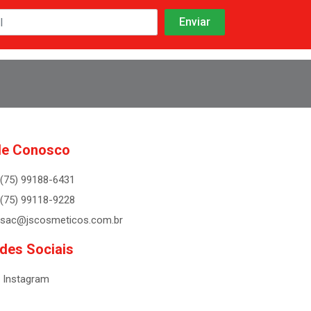
le Conosco
(75) 99188-6431
(75) 99118-9228
sac@jscosmeticos.com.br
des Sociais
Instagram