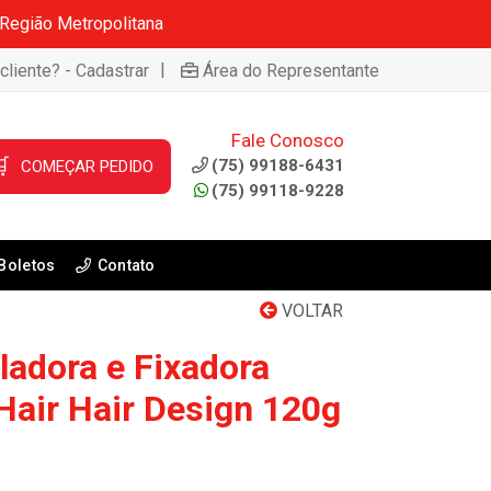
 Região Metropolitana
|
cliente? - Cadastrar
Área do Representante
Fale Conosco

(75) 99188-6431
COMEÇAR PEDIDO
(75) 99118-9228
Boletos
Contato
VOLTAR
ladora e Fixadora
Hair Hair Design 120g