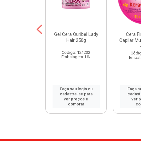
 Finalizadora
Gel Cera Ouribel Lady
Cera Fi
r Muriel Cera de
Hair 250g
Capilar Mu
belha 40g
Código: 121232
digo: 83732
Códig
Embalagem: UN
balagem: UN
Embal
 seu login ou
Faça seu login ou
Faça se
astre-se para
cadastre-se para
cadast
er preços e
ver preços e
ver 
comprar
comprar
co