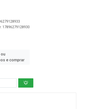
896279128933
er: 17896279128930
 ou
ços e comprar