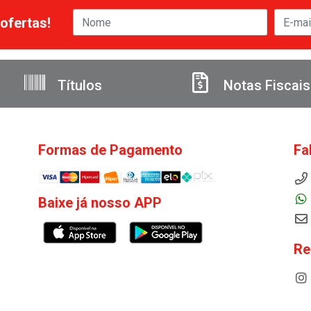
ofertas!
Títulos
Notas Fiscais
Formas de Pagamento
Fa
Baixe já nosso APP
Re