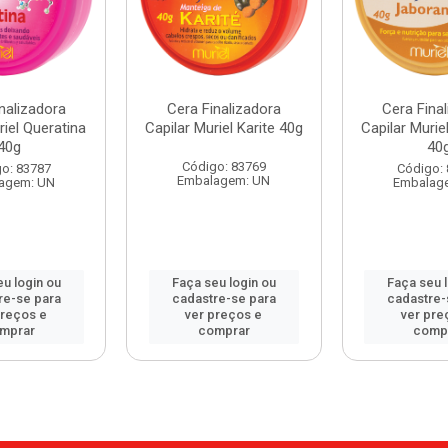
nalizadora
Cera Finalizadora
Cera Fina
riel Queratina
Capilar Muriel Karite 40g
Capilar Murie
40g
40
Código: 83769
o: 83787
Código:
Embalagem: UN
agem: UN
Embalag
u login ou
Faça seu login ou
Faça seu 
re-se para
cadastre-se para
cadastre-
preços e
ver preços e
ver pre
mprar
comprar
comp