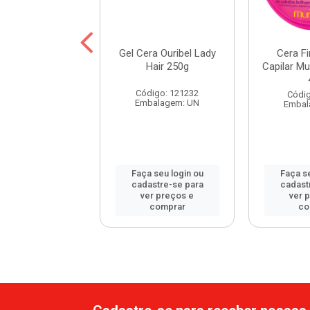
 Finalizadora
Gel Cera Ouribel Lady
Cera Fi
r Muriel Cera de
Hair 250g
Capilar Mu
belha 40g
Código: 121232
digo: 83732
Códig
Embalagem: UN
balagem: UN
Embal
 seu login ou
Faça seu login ou
Faça se
astre-se para
cadastre-se para
cadast
er preços e
ver preços e
ver 
comprar
comprar
co