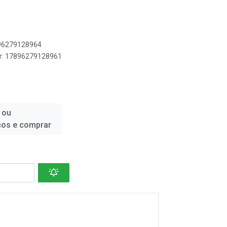
896279128964
er: 17896279128961
 ou
ços e comprar