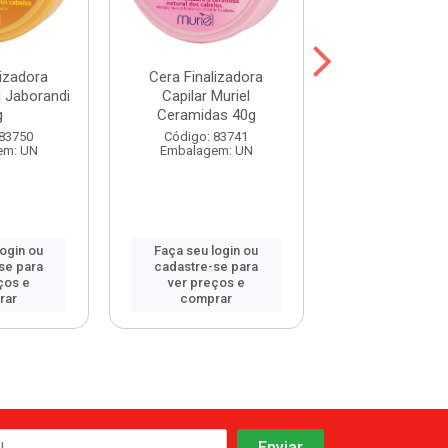
lizadora
Cera Finalizadora
Cera Finaliz
l Jaborandi
Capilar Muriel
Capilar Muriel 
g
Ceramidas 40g
Abelha 4
 83750
Código: 83741
Código: 83
em: UN
Embalagem: UN
Embalagem:
login ou
Faça seu login ou
Faça seu log
se para
cadastre-se para
cadastre-se 
ços e
ver preços e
ver preços
rar
comprar
comprar