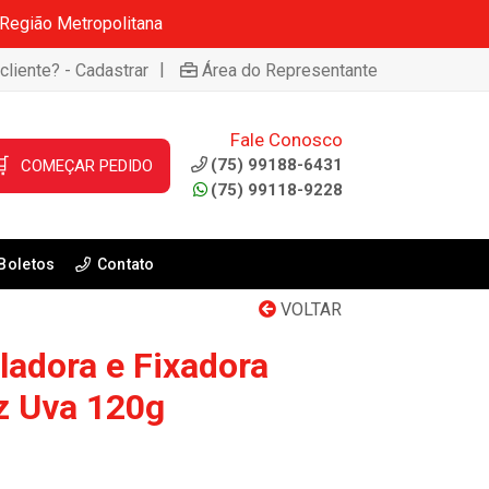
 Região Metropolitana
|
cliente? - Cadastrar
Área do Representante
Fale Conosco

(75) 99188-6431
COMEÇAR PEDIDO
(75) 99118-9228
Boletos
Contato
VOLTAR
ladora e Fixadora
iz Uva 120g