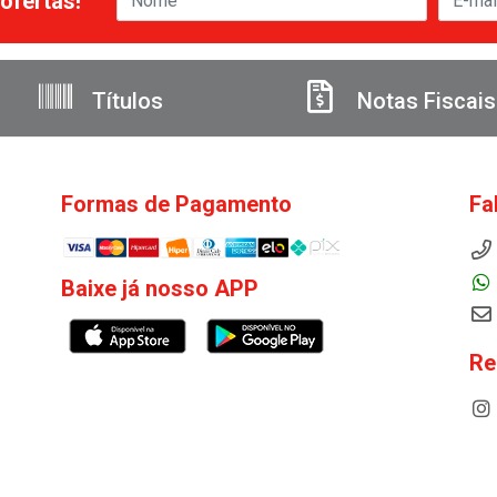
ofertas!
Títulos
Notas Fiscais
Formas de Pagamento
Fa
Baixe já nosso APP
Re