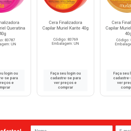
nalizadora
Cera Finalizadora
Cera Fina
riel Queratina
Capilar Muriel Karite 40g
Capilar Murie
40g
40
Código: 83769
o: 83787
Código:
Embalagem: UN
agem: UN
Embalag
u login ou
Faça seu login ou
Faça seu 
re-se para
cadastre-se para
cadastre-
preços e
ver preços e
ver pre
mprar
comprar
comp