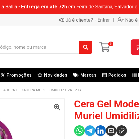
 a Bahia •
Entrega em até 72h
em Feira de Santana, Salvador e
|
Já é cliente? - Entrar
Não é 
0

Promoções
Novidades
Marcas
Pedidos
ELADORA E FIXADORA MURIEL UMIDILIZ UVA 120G
Cera Gel Mode
Muriel Umidil