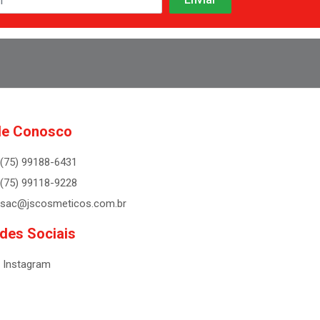
le Conosco
(75) 99188-6431
(75) 99118-9228
sac@jscosmeticos.com.br
des Sociais
Instagram