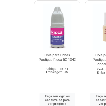
ra Unha Postiça
Cola para Unhas
Cola p
lara com Pincel
Postiças Ricca 5G 1342
Postiças
 Ref. 5066
Pince
Código: 115144
digo: 115136
Códig
Embalagem: UN
balagem: UN
Embal
 seu login ou
Faça seu login ou
Faça se
astre-se para
cadastre-se para
cadast
er preços e
ver preços e
ver 