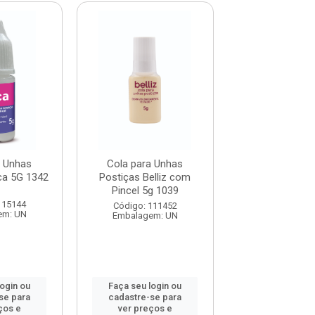
a Unhas
Cola para Unhas
Cola para Unha
ca 5G 1342
Postiças Belliz com
Santa Clara co
Pincel 5g 1039
5g Ref. 5
115144
Código: 111452
Código: 115
em: UN
Embalagem: UN
Embalagem:
login ou
Faça seu login ou
Faça seu log
se para
cadastre-se para
cadastre-se 
ços e
ver preços e
ver preços