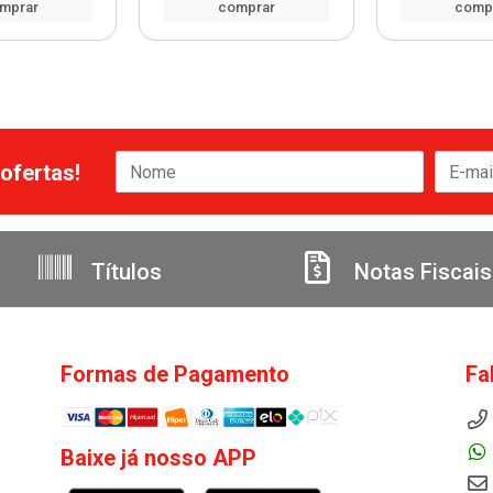
mprar
comprar
comp
ofertas!
Títulos
Notas Fiscais
Formas de Pagamento
Fa
Baixe já nosso APP