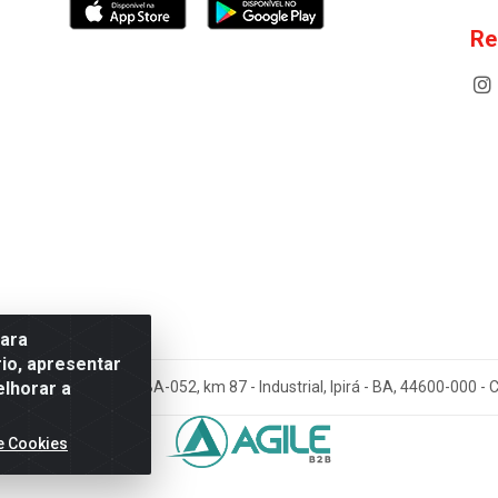
Re
para
io, apresentar
elhorar a
cos Antoneto LTDA - BA-052, km 87 - Industrial, Ipirá - BA, 44600-000 
e Cookies