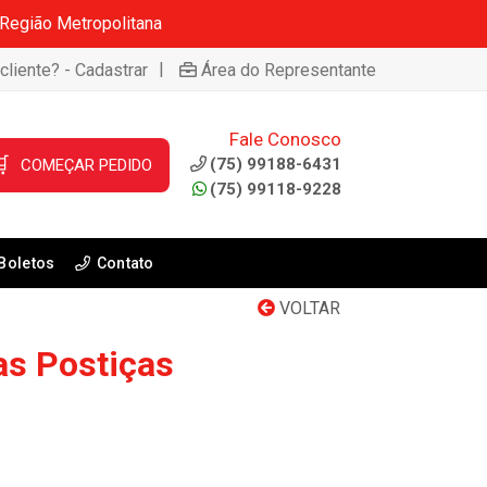
 Região Metropolitana
|
cliente? - Cadastrar
Área do Representante
Fale Conosco

(75) 99188-6431
COMEÇAR PEDIDO
(75) 99118-9228
Boletos
Contato
VOLTAR
as Postiças