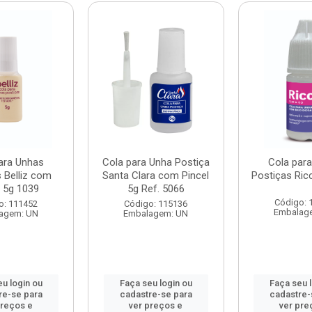
ara Unhas
Cola para Unha Postiça
Cola par
 Belliz com
Santa Clara com Pincel
Postiças Ric
l 5g 1039
5g Ref. 5066
Código: 
o: 111452
Código: 115136
Embalag
agem: UN
Embalagem: UN
u login ou
Faça seu login ou
Faça seu 
re-se para
cadastre-se para
cadastre-
preços e
ver preços e
ver pre