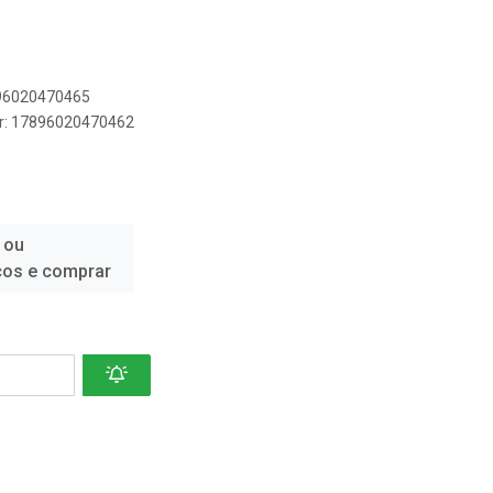
896020470465
er: 17896020470462
 ou
ços e comprar