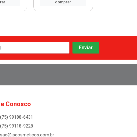
rar
comprar
comprar
le Conosco
(75) 99188-6431
(75) 99118-9228
sac@jscosmeticos.com.br