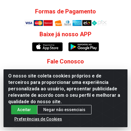
Formas de Pagamento
Baixe já nosso APP
Fale Conosco
(75) 99188-6431
O nosso site coleta cookies próprios e de
terceiros para proporcionar uma experiência
(75) 99118-9228
personalizada ao usuário, apresentar publicidade
sac@jscosmeticos.com.br
relevante de acordo com o seu perfil e melhorar a
qualidade do nosso site.
Redes Sociais
Aceitar
Negar não essenciais
Instagram
Preferências de Cookies