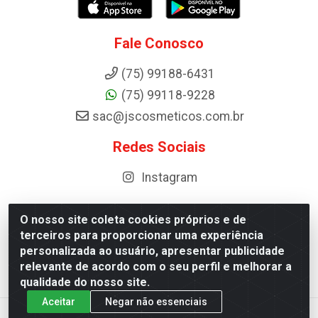
Fale Conosco
(75) 99188-6431
(75) 99118-9228
sac@jscosmeticos.com.br
Redes Sociais
Instagram
O nosso site coleta cookies próprios e de
terceiros para proporcionar uma experiência
Distribuidora de Cosméticos Antoneto LTDA - BA-052,
personalizada ao usuário, apresentar publicidade
km 87 - Industrial, Ipirá - BA, 44600-000 - CNPJ
relevante de acordo com o seu perfil e melhorar a
10.984.107/0001-75
qualidade do nosso site.
Aceitar
Negar não essenciais