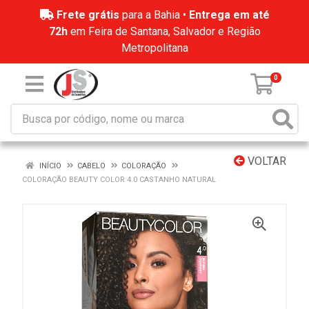
Frete grátis
para a Bahia •
Entrega em até
72h
em Feira de Santana, Salvador e Região
Metropolitana
0
VOLTAR
INÍCIO
CABELO
COLORAÇÃO
COLORAÇÃO BEAUTY COLOR 4.0 CASTANHO NATURAL