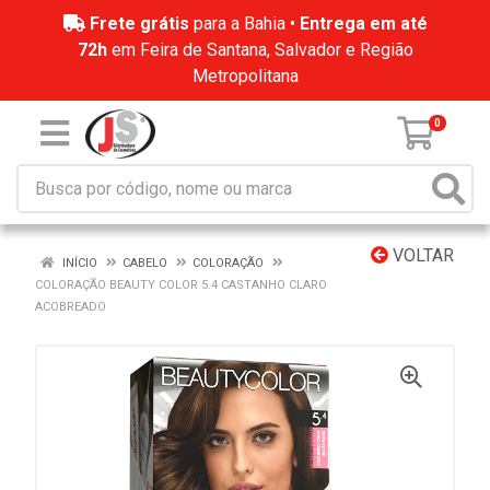
Frete grátis
para a Bahia •
Entrega em até
72h
em Feira de Santana, Salvador e Região
Metropolitana
0
VOLTAR
INÍCIO
CABELO
COLORAÇÃO
COLORAÇÃO BEAUTY COLOR 5.4 CASTANHO CLARO
ACOBREADO