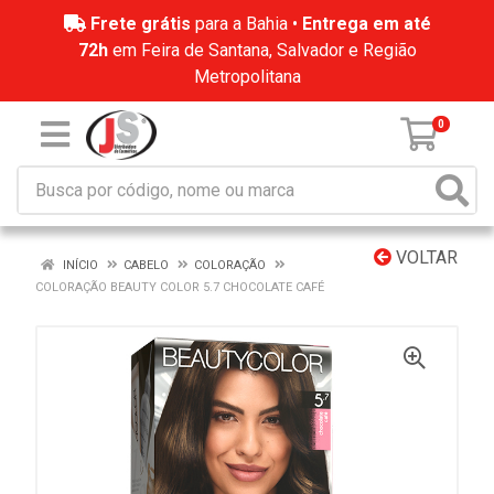
Frete grátis
para a Bahia •
Entrega em até
72h
em Feira de Santana, Salvador e Região
Metropolitana
0
VOLTAR
INÍCIO
CABELO
COLORAÇÃO
COLORAÇÃO BEAUTY COLOR 5.7 CHOCOLATE CAFÉ