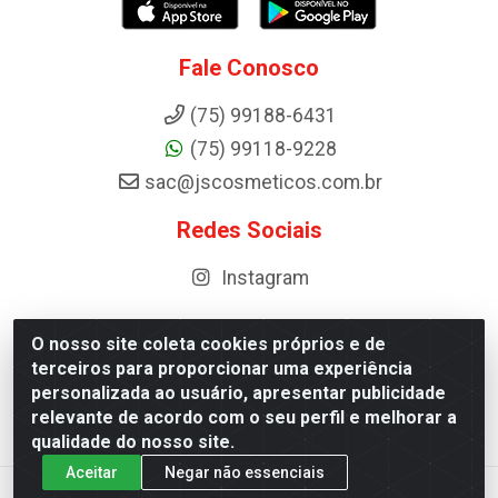
Fale Conosco
(75) 99188-6431
(75) 99118-9228
sac@jscosmeticos.com.br
Redes Sociais
Instagram
O nosso site coleta cookies próprios e de
terceiros para proporcionar uma experiência
Distribuidora de Cosméticos Antoneto LTDA - BA-052,
personalizada ao usuário, apresentar publicidade
km 87 - Industrial, Ipirá - BA, 44600-000 - CNPJ
relevante de acordo com o seu perfil e melhorar a
10.984.107/0001-75
qualidade do nosso site.
Aceitar
Negar não essenciais