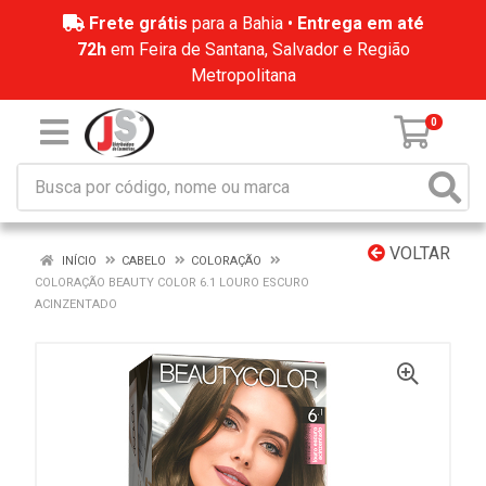
Frete grátis
para a Bahia •
Entrega em até
72h
em Feira de Santana, Salvador e Região
Metropolitana
0
VOLTAR
INÍCIO
CABELO
COLORAÇÃO
COLORAÇÃO BEAUTY COLOR 6.1 LOURO ESCURO
ACINZENTADO