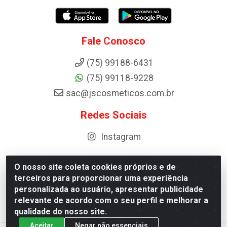
Fale Conosco
(75) 99188-6431
(75) 99118-9228
sac@jscosmeticos.com.br
Redes Sociais
Instagram
O nosso site coleta cookies próprios e de
terceiros para proporcionar uma experiência
Distribuidora de Cosméticos Antoneto LTDA - BA-052,
personalizada ao usuário, apresentar publicidade
km 87 - Industrial, Ipirá - BA, 44600-000 - CNPJ
relevante de acordo com o seu perfil e melhorar a
10.984.107/0001-75
qualidade do nosso site.
Aceitar
Negar não essenciais