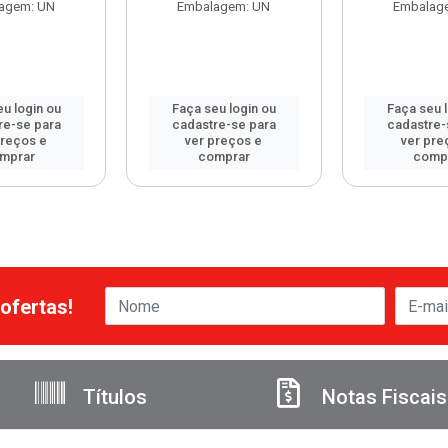
agem: UN
Embalagem: UN
Embalag
u login ou
Faça seu login ou
Faça seu 
re-se para
cadastre-se para
cadastre-
preços e
ver preços e
ver pre
mprar
comprar
comp
ofertas!
Títulos
Notas Fiscais