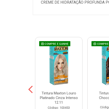
CREME DE HIDRATAÇÃO PROFUNDA PÓS
RE E GANHE
COMPRE E GANHE
COMPRE 
a Maxton Preto
Tintura Maxton Louro
Tintu
atural 2.0
Platinado Cinza Intenso
Choco
12.11
digo: 60846
Códig
Código: 103453