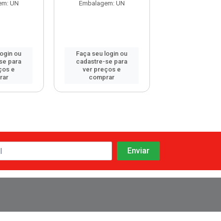
em: UN
Embalagem: UN
Embalagem:
login ou
Faça seu login ou
Faça seu log
se para
cadastre-se para
cadastre-se 
ços e
ver preços e
ver preços
rar
comprar
comprar