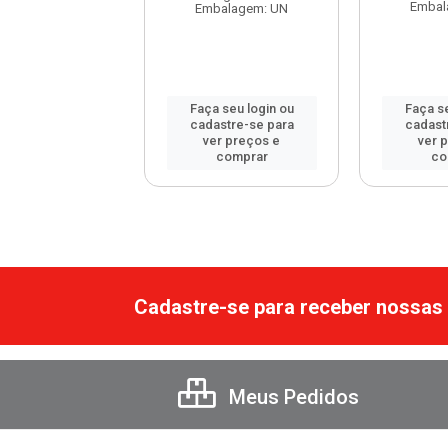
balagem: UN
Embal
Embalagem: UN
 seu login ou
Faça seu login ou
Faça se
astre-se para
cadastre-se para
cadast
er preços e
ver preços e
ver 
comprar
comprar
co
Cadastre-se para receber nossas 
Meus Pedidos