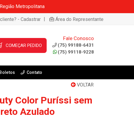
 Região Metropolitana
|
cliente? - Cadastrar
Área do Representante
Fale Conosco

(75) 99188-6431
COMEÇAR PEDIDO
(75) 99118-9228
Boletos
Contato
VOLTAR
uty Color Puríssi sem
reto Azulado