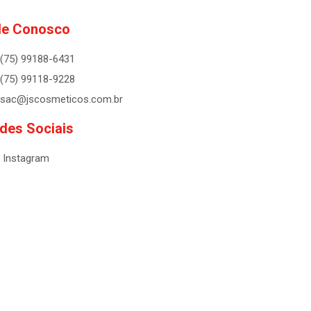
le Conosco
(75) 99188-6431
(75) 99118-9228
sac@jscosmeticos.com.br
des Sociais
Instagram