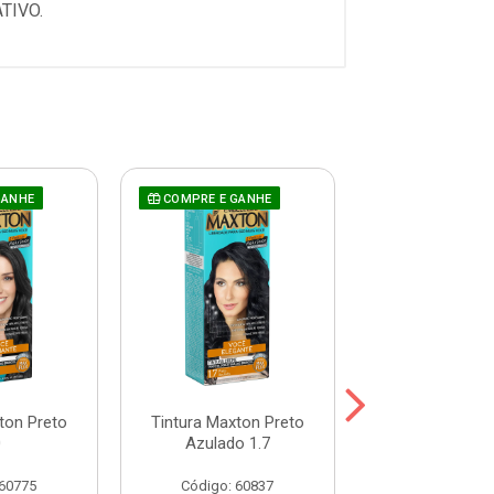
TIVO.
GANHE
COMPRE E GANHE
COMPRE E GAN
ton Preto
Tintura Maxton Preto
Tintura Maxto
0
Azulado 1.7
Natural 2
 60775
Código: 60837
Código: 60